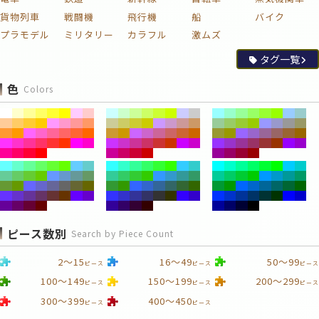
貨物列車
戦闘機
飛行機
船
バイク
プラモデル
ミリタリー
カラフル
激ムズ
タグ一覧
色
Colors
ピース数別
Search by Piece Count
2～15
16～49
50～99
ピース
ピース
ピース
100～149
150～199
200～299
ピース
ピース
ピース
300～399
400～450
ピース
ピース