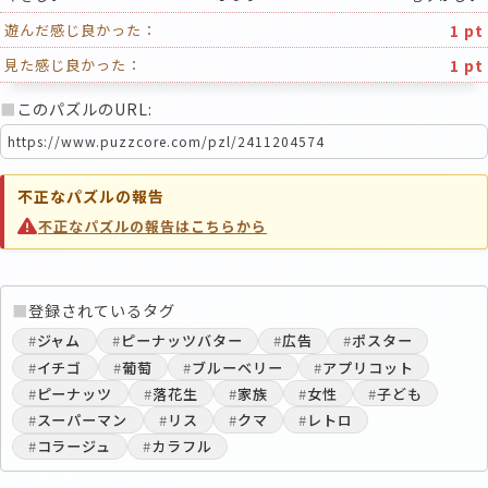
1 pt
遊んだ感じ良かった：
1 pt
見た感じ良かった：
■
このパズルのURL:
不正なパズルの報告
不正なパズルの報告はこちらから
■
登録されているタグ
#
ジャム
#
ピーナッツバター
#
広告
#
ポスター
#
イチゴ
#
葡萄
#
ブルーベリー
#
アプリコット
#
ピーナッツ
#
落花生
#
家族
#
女性
#
子ども
#
スーパーマン
#
リス
#
クマ
#
レトロ
#
コラージュ
#
カラフル