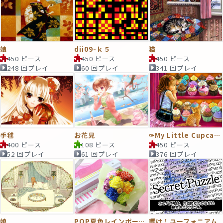
娘
dii09-ｋ５
猫
450 ピース
450 ピース
450 ピース
248 回プレイ
60 回プレイ
341 回プレイ
手毬
お花見
✑My Little Cupcake
400 ピース
108 ピース
450 ピース
52 回プレイ
61 回プレイ
376 回プレイ
娘
POP夏色レインボーブーケ
響け！ユーフォニアム