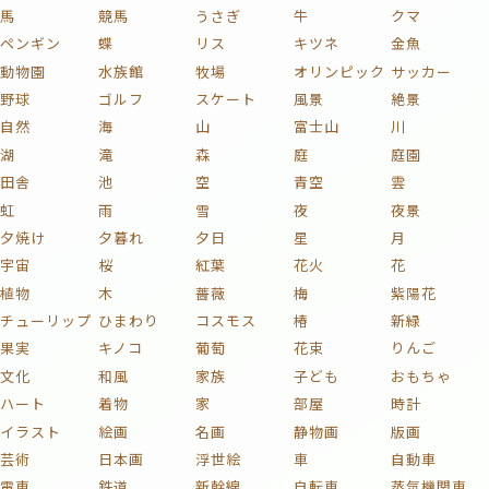
馬
競馬
うさぎ
牛
クマ
ペンギン
蝶
リス
キツネ
金魚
動物園
水族館
牧場
オリンピック
サッカー
野球
ゴルフ
スケート
風景
絶景
自然
海
山
富士山
川
湖
滝
森
庭
庭園
田舎
池
空
青空
雲
虹
雨
雪
夜
夜景
夕焼け
夕暮れ
夕日
星
月
宇宙
桜
紅葉
花火
花
植物
木
薔薇
梅
紫陽花
チューリップ
ひまわり
コスモス
椿
新緑
果実
キノコ
葡萄
花束
りんご
文化
和風
家族
子ども
おもちゃ
ハート
着物
家
部屋
時計
イラスト
絵画
名画
静物画
版画
芸術
日本画
浮世絵
車
自動車
電車
鉄道
新幹線
自転車
蒸気機関車