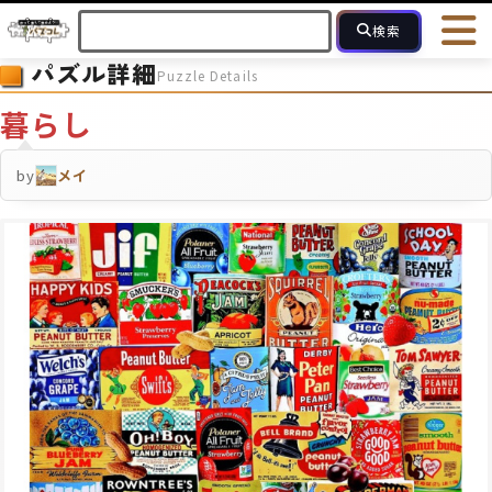
検索
パズル詳細
Puzzle Details
HOME
会員登録
ログイン
ヘルプ
お問合せ
暮らし
フォローしている人のパズル
人気のパズル
最近投稿された
by
メイ
2～15
16～49
50～99
100
ピース数
モザイクのみ
モザイク