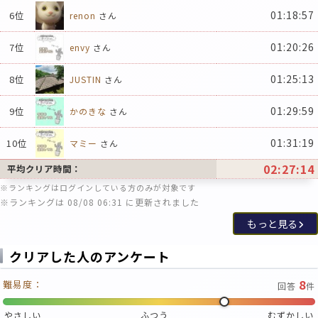
01:18:57
6位
renon
さん
01:20:26
7位
envy
さん
01:25:13
8位
JUSTIN
さん
01:29:59
9位
かのきな
さん
01:31:19
10位
マミー
さん
02:27:14
平均クリア時間：
※ランキングはログインしている方のみが対象です
※ランキングは 08/08 06:31 に更新されました
もっと見る
クリアした人のアンケート
8
難易度：
回答
件
やさしい
ふつう
むずかしい