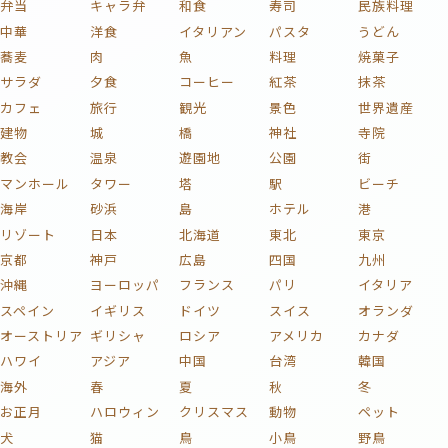
弁当
キャラ弁
和食
寿司
民族料理
中華
洋食
イタリアン
パスタ
うどん
蕎麦
肉
魚
料理
焼菓子
サラダ
夕食
コーヒー
紅茶
抹茶
カフェ
旅行
観光
景色
世界遺産
建物
城
橋
神社
寺院
教会
温泉
遊園地
公園
街
マンホール
タワー
塔
駅
ビーチ
海岸
砂浜
島
ホテル
港
リゾート
日本
北海道
東北
東京
京都
神戸
広島
四国
九州
沖縄
ヨーロッパ
フランス
パリ
イタリア
スペイン
イギリス
ドイツ
スイス
オランダ
オーストリア
ギリシャ
ロシア
アメリカ
カナダ
ハワイ
アジア
中国
台湾
韓国
海外
春
夏
秋
冬
お正月
ハロウィン
クリスマス
動物
ペット
犬
猫
鳥
小鳥
野鳥