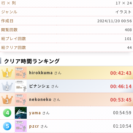
行 × 列
17 × 24
ジャンル
イラスト
作成日
2024/11/20 00:56
閲覧回数
408
総プレイ回数
101
総クリア回数
44
クリア時間ランキング
1
00:42:43
hirokkuma
さん
00:46:14
ピナンシェ
2
さん
00:53:45
nekoneko
3
さん
4
00:54:59
yama
さん
5
01:10:54
pzcr
さん