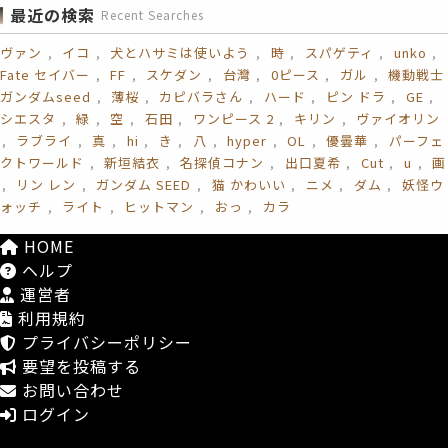
最近の検索
Recent Searches
ヴァン
イコ
犬とハサミは使いよう
時
スパゲティ
unko
Fate セイバー
FF
スケダン
台灣
0ピース
ガル
機動戦士
ガンダムseed
薄桜
カピバラさん
ハード
ピン ドラ
GE
シエスタ
緑
空
石田
ワンピース 2
キリン
ヴァイオリン
ラブライ
真
hi
き
八
hyper
OL
優曇華
パーフェ
クトワールド
新垣結衣
名探偵コナン
出口夏希
Cut
u
画
リン レン
ガンダム SEED
猫 かわいい
ニメ
ダム
妖怪ウ
ォッチ
ライト
ヒットマン
おっ
カラ
HOME
ヘルプ
運営者
利用規約
プライバシーポリシー
要望を投稿する
お問い合わせ
ログイン