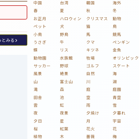
中国
台湾
韓国
海外
春
夏
秋
冬
お正月
ハロウィン
クリスマス
動物
ペット
犬
猫
鳥
小鳥
野鳥
馬
競馬
っとみる
うさぎ
牛
クマ
ペンギン
蝶
リス
キツネ
金魚
動物園
水族館
牧場
オリンピック
サッカー
野球
ゴルフ
スケート
風景
絶景
自然
海
山
富士山
川
湖
滝
森
庭
庭園
田舎
池
空
青空
雲
虹
雨
雪
夜
夜景
夕焼け
夕暮れ
夕日
星
月
宇宙
桜
紅葉
花火
花
植物
木
薔薇
梅