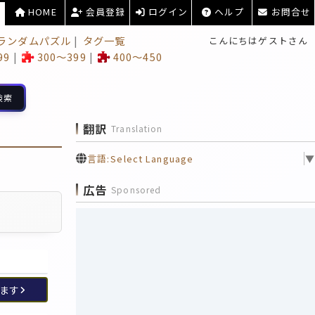
HOME
会員登録
ログイン
ヘルプ
お問合せ
ランダムパズル
タグ一覧
こんにちはゲストさん
99
300～399
400～450
検索
翻訳
Translation
言語:
Select Language
▼
広告
Sponsored
ます