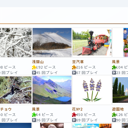
雪
浅間山
豆汽車
風景
08 ピース
192 ピース
216 ピース
104 
0 回プレイ
45 回プレイ
67 回プレイ
23 
イチョウ
風景
花№2
遊園地
40 ピース
54 ピース
450 ピース
126 
5 回プレイ
36 回プレイ
69 回プレイ
90 