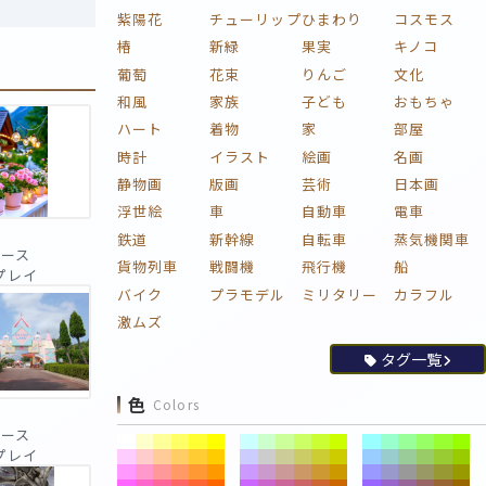
紫陽花
チューリップ
ひまわり
コスモス
椿
新緑
果実
キノコ
葡萄
花束
りんご
文化
和風
家族
子ども
おもちゃ
ハート
着物
家
部屋
時計
イラスト
絵画
名画
静物画
版画
芸術
日本画
浮世絵
車
自動車
電車
鉄道
新幹線
自転車
蒸気機関車
ピース
貨物列車
戦闘機
飛行機
船
回プレイ
バイク
プラモデル
ミリタリー
カラフル
激ムズ
タグ一覧
色
Colors
ピース
回プレイ