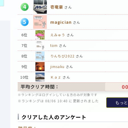
4
壱竜豪
さん
5
magician
さん
6位
えみゅう
さん
7位
tom
さん
8位
りんちび2022
さん
9位
jimsaku
さん
10位
Ｋａｚ
さん
00
平均クリア時間：
※ランキングはログインしている方のみが対象です
※ランキングは 08/06 10:40 に更新されました
もっと
クリアした人のアンケート