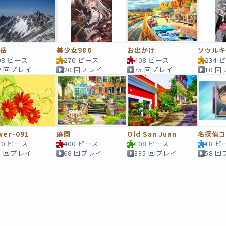
剣岳
美少女986
お出かけ
ソウル
08 ピース
270 ピース
408 ピース
234 
2 回プレイ
20 回プレイ
75 回プレイ
10 
wer-091
庭園
Old San Juan
名探偵
50 ピース
400 ピース
108 ピース
18 ピ
3 回プレイ
68 回プレイ
335 回プレイ
58 