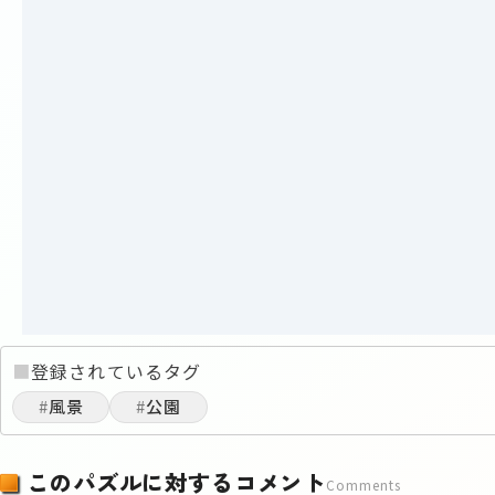
■
登録されているタグ
#
風景
#
公園
このパズルに対するコメント
Comments