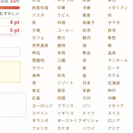
22
回答
件
民族料理
中華
洋食
イタリアン
むずかしい
パスタ
うどん
蕎麦
肉
4 pt
魚
料理
焼菓子
サラダ
5 pt
夕食
コーヒー
紅茶
抹茶
カフェ
旅行
観光
景色
世界遺産
建物
城
橋
神社
寺院
教会
温泉
遊園地
公園
街
マンホール
タワー
塔
駅
ビーチ
海岸
砂浜
島
ホテル
港
リゾート
日本
北海道
東北
東京
京都
神戸
広島
四国
九州
沖縄
ヨーロッパ
フランス
パリ
イタリア
スペイン
イギリス
ドイツ
スイス
オランダ
オーストリア
ギリシャ
ロシア
アメリカ
カナダ
ハワイ
アジア