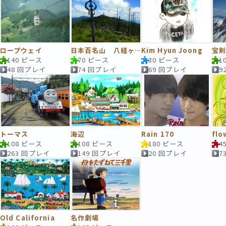
ロープウェイ
日本百名山 八経ヶ岳
Kim Hyun Joong
宝
140 ピース
70 ピース
30 ピース
1
48 回プレイ
74 回プレイ
69 回プレイ
9
トーマス
海辺
Rain 170
flo
108 ピース
108 ピース
180 ピース
4
263 回プレイ
149 回プレイ
20 回プレイ
7
Old California
名作劇場