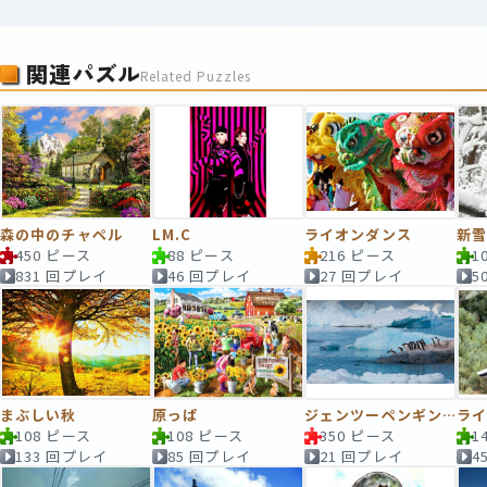
関連パズル
Related Puzzles
森の中のチャペル
LM.C
ライオンダンス
新
450 ピース
88 ピース
216 ピース
1
831 回プレイ
46 回プレイ
27 回プレイ
5
まぶしい秋
原っぱ
ジェンツーペンギン, 南極大陸
ラ
108 ピース
108 ピース
350 ピース
1
133 回プレイ
85 回プレイ
21 回プレイ
4