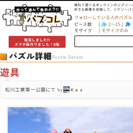
無料で遊べるオンラインのジグソー
好きな画像を投稿して、ジグソーパ
フォローしている人のパズル
ピース数
2～15
モザイク
モザイクのみ
復活しました!!
スマホ版作りました！β版
パズル詳細
Puzzle Details
遊具
松川工業第一公園にて
by
Ｋａｚ