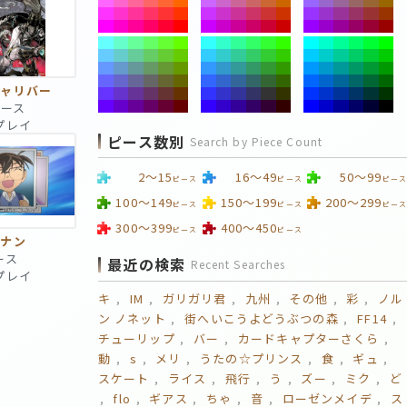
キャリバー
ピース
回プレイ
ピース数別
Search by Piece Count
2～15
16～49
50～99
ピース
ピース
ピース
100～149
150～199
200～299
ピース
ピース
ピース
300～399
400～450
ピース
ピース
コナン
ース
最近の検索
Recent Searches
回プレイ
キ
IM
ガリガリ君
九州
その他
彩
ノル
ン ノネット
街へいこうよどうぶつの森
FF14
チューリップ
バー
カードキャプターさくら
動
s
メリ
うたの☆プリンス
食
ギュ
スケート
ライス
飛行
う
ズー
ミク
ど
flo
ギアス
ちゃ
音
ローゼンメイデ
ス