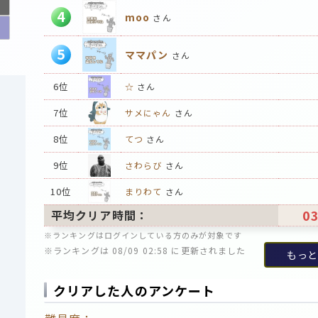
4
moo
さん
5
ママパン
さん
6位
☆
さん
7位
サメにゃん
さん
8位
てつ
さん
9位
さわらび
さん
10位
まりわて
さん
03
平均クリア時間：
※ランキングはログインしている方のみが対象です
※ランキングは 08/09 02:58 に更新されました
もっと
クリアした人のアンケート