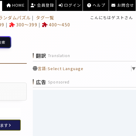
HOME
会員登録
ログイン
ヘルプ
お問合せ
ランダムパズル
タグ一覧
こんにちはゲストさん
99
300～399
400～450
検索
翻訳
Translation
言語:
Select Language
▼
広告
Sponsored
ます