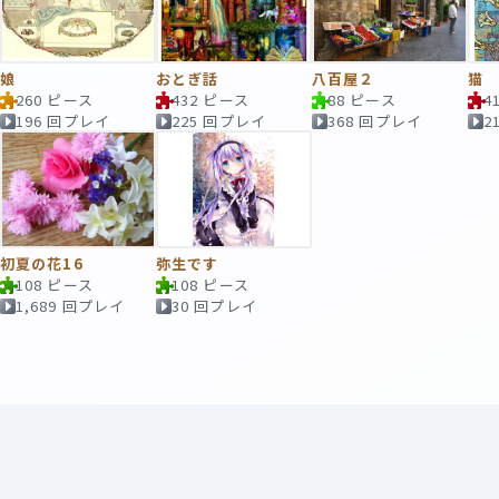
娘
おとぎ話
八百屋２
猫
260 ピース
432 ピース
88 ピース
4
196 回プレイ
225 回プレイ
368 回プレイ
2
初夏の花16
弥生です
108 ピース
108 ピース
1,689 回プレイ
30 回プレイ