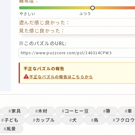
難易度：
やさしい
ふつう
遊んだ感じ良かった：
見た感じ良かった：
■
このパズルのURL:
不正なパズルの報告
不正なパズルの報告はこちらから
#
家具
#
木材
#
コーヒー豆
#
箒
#
車
#
子ども
#
カップル
#
犬
#
鳥
#
フクロウ
#
風景