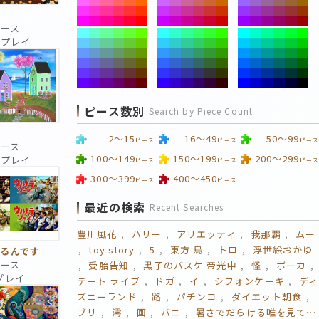
話
ピース
 回プレイ
ピース数別
Search by Piece Count
2～15
16～49
50～99
ピース
ピース
ピース
ピース
100～149
150～199
200～299
 回プレイ
ピース
ピース
ピース
300～399
400～450
ピース
ピース
最近の検索
Recent Searches
豊川風花
ハリー
アリエッティ
我那覇
ムー
toy story
5
東方 烏
トロ
浮世絵おかゆ
るんです
ピース
受胎告知
黒子のバスケ 帝光中
怪
ボーカ
回プレイ
デート ライブ
ドガ
イ
シフォンケーキ
ディ
ズニーランド
路
パチンコ
ダイエット朝食
ブリ
澪
画
バニ
暑さでだらける唯を見て…