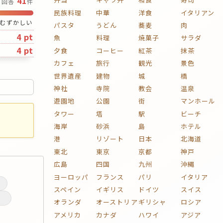
41
回答
件
民族料理
中華
洋食
イタリアン
むずかしい
パスタ
うどん
蕎麦
肉
4 pt
魚
料理
焼菓子
サラダ
4 pt
夕食
コーヒー
紅茶
抹茶
カフェ
旅行
観光
景色
世界遺産
建物
城
橋
神社
寺院
教会
温泉
遊園地
公園
街
マンホール
タワー
塔
駅
ビーチ
海岸
砂浜
島
ホテル
港
リゾート
日本
北海道
東北
東京
京都
神戸
広島
四国
九州
沖縄
ヨーロッパ
フランス
パリ
イタリア
スペイン
イギリス
ドイツ
スイス
オランダ
オーストリア
ギリシャ
ロシア
アメリカ
カナダ
ハワイ
アジア