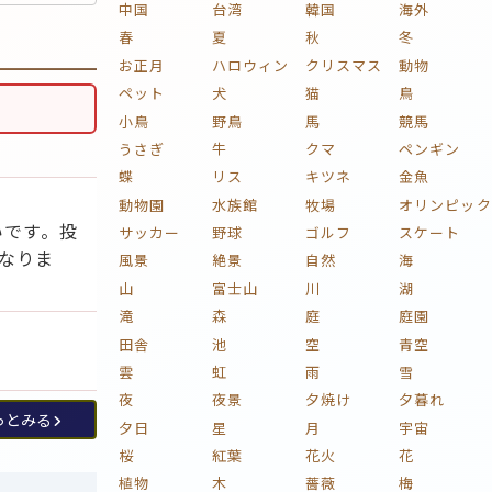
中国
台湾
韓国
海外
春
夏
秋
冬
お正月
ハロウィン
クリスマス
動物
ペット
犬
猫
鳥
小鳥
野鳥
馬
競馬
うさぎ
牛
クマ
ペンギン
蝶
リス
キツネ
金魚
動物園
水族館
牧場
オリンピック
いです。投
サッカー
野球
ゴルフ
スケート
なりま
風景
絶景
自然
海
山
富士山
川
湖
滝
森
庭
庭園
田舎
池
空
青空
雲
虹
雨
雪
夜
夜景
夕焼け
夕暮れ
っとみる
夕日
星
月
宇宙
桜
紅葉
花火
花
植物
木
薔薇
梅