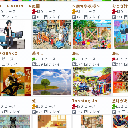
NTER×HUNTER
庭園
～幾何学模様～
おとぎ
00 ピース
450 ピース
234 ピース
450 
7 回プレイ
385 回プレイ
323 回プレイ
271
IROBAKO
暮らし
海辺
海辺
2 ピース
108 ピース
108 ピース
414 
6 回プレイ
119 回プレイ
174 回プレイ
344
虹
Topping Up
意味があ
50 ピース
216 ピース
450 ピース
112 
48 回プレイ
623 回プレイ
197 回プレイ
15 