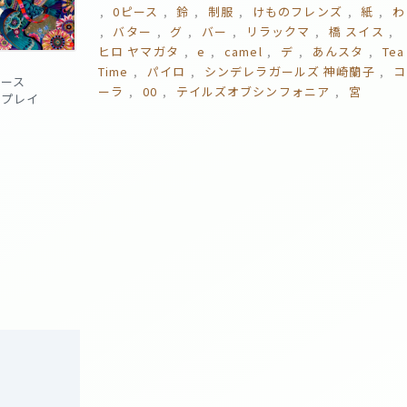
0ピース
鈴
制服
けものフレンズ
紙
わ
バター
グ
バー
リラックマ
橋 スイス
ヒロ ヤマガタ
e
camel
デ
あんスタ
Tea
Time
パイロ
シンデレラガールズ 神崎蘭子
コ
ピース
ーラ
00
テイルズオブシンフォニア
宮
 回プレイ