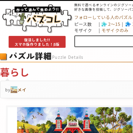
無料で遊べるオンラインのジグソー
好きな画像を投稿して、ジグソーパ
フォローしている人のパズル
ピース数
2～15
モザイク
モザイクのみ
復活しました!!
スマホ版作りました！β版
パズル詳細
Puzzle Details
暮らし
by
メイ