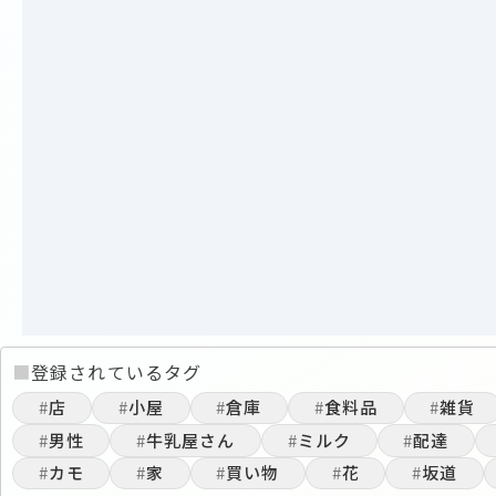
■
登録されているタグ
#
店
#
小屋
#
倉庫
#
食料品
#
雑貨
#
男性
#
牛乳屋さん
#
ミルク
#
配達
#
カモ
#
家
#
買い物
#
花
#
坂道