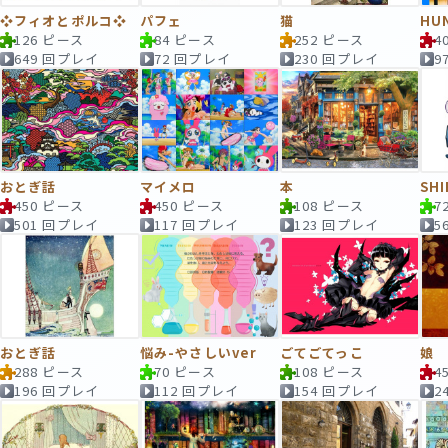
❖フィオとポルコ❖
パフェ
猫
HU
126 ピース
84 ピース
252 ピース
4
649 回プレイ
72 回プレイ
230 回プレイ
9
おとぎ話
マイメロ
本
SH
450 ピース
450 ピース
108 ピース
7
501 回プレイ
117 回プレイ
123 回プレイ
5
おとぎ話
悩み-やさしいver
ごてごてっこ
娘
288 ピース
70 ピース
108 ピース
4
196 回プレイ
112 回プレイ
154 回プレイ
2