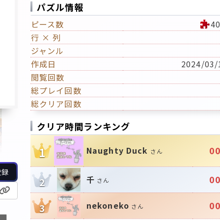
パズル情報
ピース数
4
行 × 列
ジャンル
作成日
2024/03/
閲覧回数
総プレイ回数
総クリア回数
クリア時間ランキング
00
Naughty Duck
1
さん
登録
00
千
2
さん
00
nekoneko
3
さん