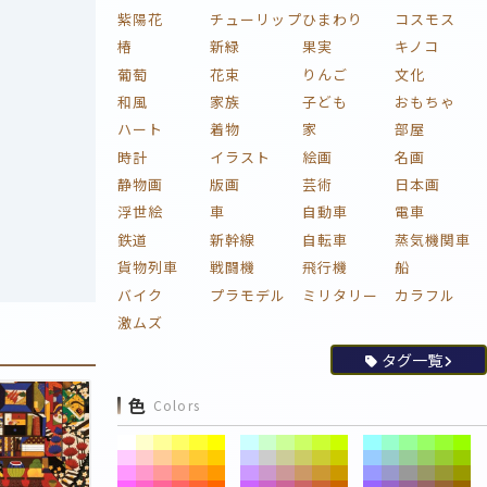
紫陽花
チューリップ
ひまわり
コスモス
椿
新緑
果実
キノコ
葡萄
花束
りんご
文化
和風
家族
子ども
おもちゃ
ハート
着物
家
部屋
時計
イラスト
絵画
名画
静物画
版画
芸術
日本画
浮世絵
車
自動車
電車
鉄道
新幹線
自転車
蒸気機関車
貨物列車
戦闘機
飛行機
船
バイク
プラモデル
ミリタリー
カラフル
激ムズ
タグ一覧
色
Colors