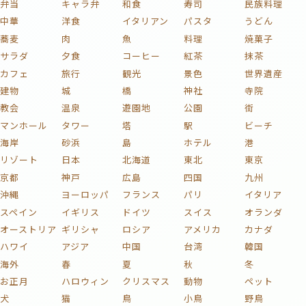
弁当
キャラ弁
和食
寿司
民族料理
中華
洋食
イタリアン
パスタ
うどん
蕎麦
肉
魚
料理
焼菓子
サラダ
夕食
コーヒー
紅茶
抹茶
カフェ
旅行
観光
景色
世界遺産
建物
城
橋
神社
寺院
教会
温泉
遊園地
公園
街
マンホール
タワー
塔
駅
ビーチ
海岸
砂浜
島
ホテル
港
リゾート
日本
北海道
東北
東京
京都
神戸
広島
四国
九州
沖縄
ヨーロッパ
フランス
パリ
イタリア
スペイン
イギリス
ドイツ
スイス
オランダ
オーストリア
ギリシャ
ロシア
アメリカ
カナダ
ハワイ
アジア
中国
台湾
韓国
海外
春
夏
秋
冬
お正月
ハロウィン
クリスマス
動物
ペット
犬
猫
鳥
小鳥
野鳥