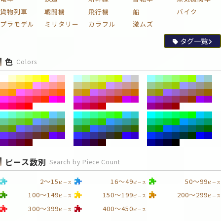
貨物列車
戦闘機
飛行機
船
バイク
プラモデル
ミリタリー
カラフル
激ムズ
タグ一覧
色
Colors
ピース数別
Search by Piece Count
2～15
16～49
50～99
ピース
ピース
ピース
100～149
150～199
200～299
ピース
ピース
ピース
300～399
400～450
ピース
ピース