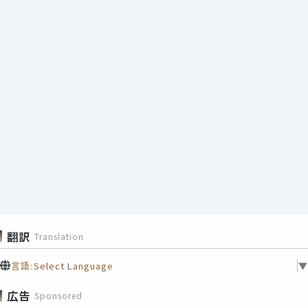
翻訳
Translation
言語:
Select Language
▼
広告
Sponsored