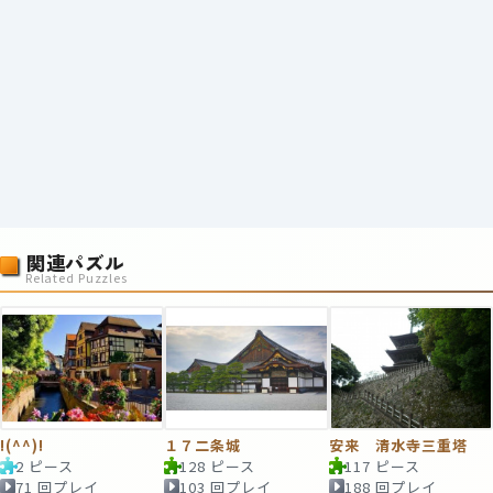
関連パズル
Related Puzzles
!(^^)!
１７二条城
安来 清水寺三重塔
2 ピース
128 ピース
117 ピース
71 回プレイ
103 回プレイ
188 回プレイ