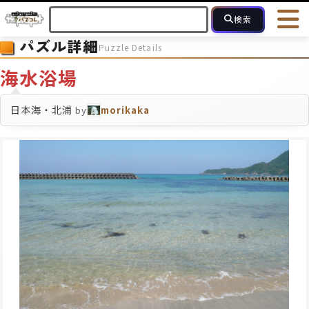
検索
パズル詳細
Puzzle Details
HOME
会員登録
ログイン
ヘルプ
お問合せ
海水浴場
フォローしている人のパズル
人気のパズル
最近投稿された
日本海・北浦
by
morikaka
2～15
16～49
50～99
100
ピース数
モザイクのみ
モザイク