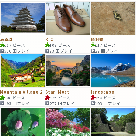
島原城
くつ
揚羽蝶
117 ピース
108 ピース
117 ピース
536 回プレイ
73 回プレイ
27 回プレイ
Mountain Village 2
Stari Most
landscape
108 ピース
425 ピース
450 ピース
193 回プレイ
277 回プレイ
103 回プレイ