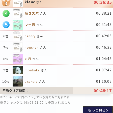
00:36:35
kle4c
3
さん
4
00:38:21
焼きスパ
さん
5
00:41:48
マー君
さん
00:42:05
6位
hennry
さん
00:46:32
7位
nonchan
さん
01:04:48
8位
８月
さん
01:07:42
9位
morikaka
さん
01:10:02
10位
t-sakura
さん
00:48:17
平均クリア時間：
※ランキングはログインしている方のみが対象です
※ランキングは 08/09 21:22 に更新されました
もっと見る