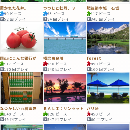
置かれた花弁。
つつじと牡丹、３
肥後熊本城 石垣
30 ピース
35 ピース
117 ピース
52 回プレイ
94 回プレイ
345 回プレイ
岡山にこんな銀行が
橋梁由良川
forest
117 ピース
450 ピース
450 ピース
170 回プレイ
140 回プレイ
160 回プレイ
なつかしい百科事典
ＢＡＬＩ：サンセット
バリ島
140 ピース
126 ピース
450 ピース
49 回プレイ
547 回プレイ
60 回プレイ