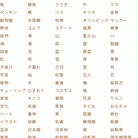
馬
競馬
うさぎ
牛
クマ
ペンギン
蝶
リス
キツネ
金魚
動物園
水族館
牧場
オリンピック
サッカー
野球
ゴルフ
スケート
風景
絶景
自然
海
山
富士山
川
湖
滝
森
庭
庭園
田舎
池
空
青空
雲
虹
雨
雪
夜
夜景
夕焼け
夕暮れ
夕日
星
月
宇宙
桜
紅葉
花火
花
植物
木
薔薇
梅
紫陽花
チューリップ
ひまわり
コスモス
椿
新緑
果実
キノコ
葡萄
花束
りんご
文化
和風
家族
子ども
おもちゃ
ハート
着物
家
部屋
時計
イラスト
絵画
名画
静物画
版画
芸術
日本画
浮世絵
車
自動車
電車
鉄道
新幹線
自転車
蒸気機関車