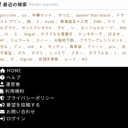
最近の検索
Recent Searches
porsche
sa
中華セット
ずっと
darker than black
イラ
スト プリン
田
2
nude
東海道五十三次
END
ドリ
ウ
ルグアイ
サンとアシタカ3
ラビ
い
エンジェルビーツ!
RIN
IS
と
Angel
カラフルな落書き
ドンキホーテ
はるか
AT
ジェラート
スノー
大阪地下鉄
フラワーアレンジメント
ゼル
イン
old
e
キッチン
真希波
クイーン
pro
女
子高生
スカ
ネズミ
しっとり
スター
カラフルな
(
ch
an
マ
digital
有頂天家族
ムーミ
RO
HOME
ヘルプ
運営者
利用規約
プライバシーポリシー
要望を投稿する
お問い合わせ
ログイン