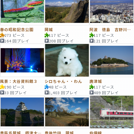
春の昭和記念公園
岡城
阿波 徳島 吉野川河口
273 ピース
117 ピース
117 ピース
164 回プレイ
208 回プレイ
121 回プレイ
風景：大谷資料館３
シロちゃん・・わん
唐津城
190 ピース
48 ピース
117 ピース
33 回プレイ
1,403 回プレイ
489 回プレイ
豊臣氏居城 摂津大阪城
豊後竹田 岡城
伯備線