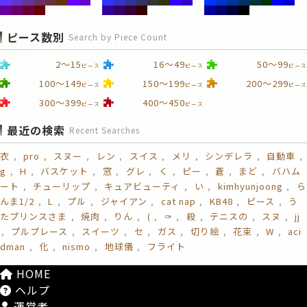
ピース数別
Search by Piece Count
2～15
16～49
50～99
ピース
ピース
ピース
100～149
150～199
200～299
ピース
ピース
ピース
300～399
400～450
ピース
ピース
最近の検索
Recent Searches
衣
pro
スヌー
レン
スイス
メリ
シンデレラ
自動車
g
H
バスケット
窓
グレ
く
ピー
蒼
まど
バハム
ート
チューリップ
キュアビューティ
い
kimhyunjoong
ら
んま1/2
L
プル
ジャイアン
cat nap
KB48
ピース
う
たプリンスさま
焼肉
りん
(
✑
殺
テニスの
スヌ
jj
プルプレース
スイーツ
セ
ガス
切り絵
花束
W
aci
dman
化
nismo
地球儀
フライト
HOME
ヘルプ
運営者