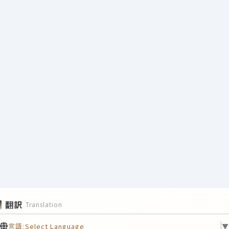
翻訳
Translation
言語:
Select Language
▼