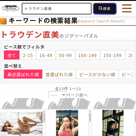
検索
キーワードの検索結果
Keyword Search Results
HOME
会員登録
ログイン
ヘルプ
お問合せ
トラウデン直美
のジグソーパズル
フォローしている人のパズル
人気のパズル
最近投稿された
ピース数でフィルタ
全て
2-15
16-49
50-99
100-149
150-199
20
2～15
16～49
50～99
100
ピース数
並べ替え
最近遊ばれた順
昔遊ばれた順
ピースが少ない順
ピース
モザイクのみ
モザイク
全13件 1〜13
ページ目へ