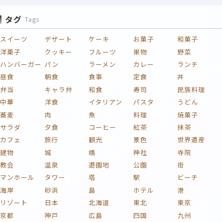
タグ
Tags
スイーツ
デザート
ケーキ
お菓子
和菓子
洋菓子
クッキー
フルーツ
果物
野菜
ハンバーガー
パン
ラーメン
カレー
ランチ
昼食
朝食
食事
定食
丼
弁当
キャラ弁
和食
寿司
民族料理
中華
洋食
イタリアン
パスタ
うどん
蕎麦
肉
魚
料理
焼菓子
サラダ
夕食
コーヒー
紅茶
抹茶
カフェ
旅行
観光
景色
世界遺産
建物
城
橋
神社
寺院
教会
温泉
遊園地
公園
街
マンホール
タワー
塔
駅
ビーチ
海岸
砂浜
島
ホテル
港
リゾート
日本
北海道
東北
東京
京都
神戸
広島
四国
九州