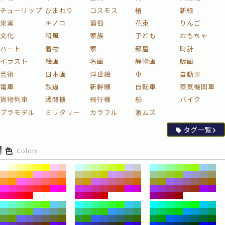
チューリップ
ひまわり
コスモス
椿
新緑
果実
キノコ
葡萄
花束
りんご
文化
和風
家族
子ども
おもちゃ
ハート
着物
家
部屋
時計
イラスト
絵画
名画
静物画
版画
芸術
日本画
浮世絵
車
自動車
電車
鉄道
新幹線
自転車
蒸気機関車
貨物列車
戦闘機
飛行機
船
バイク
プラモデル
ミリタリー
カラフル
激ムズ
タグ一覧
色
Colors