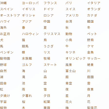
沖縄
ヨーロッパ
フランス
パリ
イタリア
スペイン
イギリス
ドイツ
スイス
オランダ
オーストリア
ギリシャ
ロシア
アメリカ
カナダ
ハワイ
アジア
中国
台湾
韓国
海外
春
夏
秋
冬
お正月
ハロウィン
クリスマス
動物
ペット
犬
猫
鳥
小鳥
野鳥
馬
競馬
うさぎ
牛
クマ
ペンギン
蝶
リス
キツネ
金魚
動物園
水族館
牧場
オリンピック
サッカー
野球
ゴルフ
スケート
風景
絶景
自然
海
山
富士山
川
湖
滝
森
庭
庭園
田舎
池
空
青空
雲
虹
雨
雪
夜
夜景
夕焼け
夕暮れ
夕日
星
月
宇宙
桜
紅葉
花火
花
植物
木
薔薇
梅
紫陽花