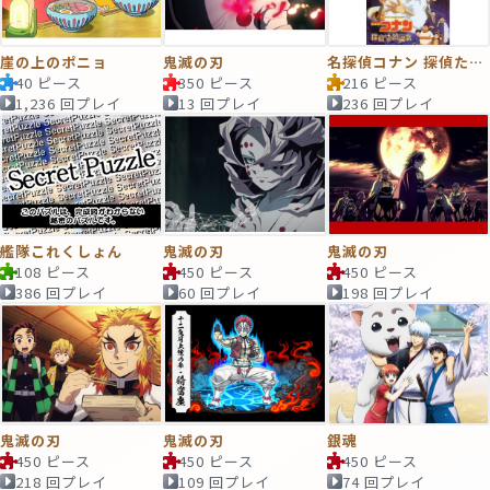
崖の上のポニョ
鬼滅の刃
名探偵コナン 探偵たちの鎮魂歌(レクイエム)
40 ピース
350 ピース
216 ピース
1,236 回プレイ
13 回プレイ
236 回プレイ
艦隊これくしょん
鬼滅の刃
鬼滅の刃
108 ピース
450 ピース
450 ピース
386 回プレイ
60 回プレイ
198 回プレイ
鬼滅の刃
鬼滅の刃
銀魂
450 ピース
450 ピース
450 ピース
218 回プレイ
109 回プレイ
74 回プレイ