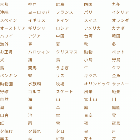
京都
神戸
広島
四国
九州
沖縄
ヨーロッパ
フランス
パリ
イタリア
スペイン
イギリス
ドイツ
スイス
オランダ
オーストリア
ギリシャ
ロシア
アメリカ
カナダ
ハワイ
アジア
中国
台湾
韓国
海外
春
夏
秋
冬
お正月
ハロウィン
クリスマス
動物
ペット
犬
猫
鳥
小鳥
野鳥
馬
競馬
うさぎ
牛
クマ
ペンギン
蝶
リス
キツネ
金魚
動物園
水族館
牧場
オリンピック
サッカー
野球
ゴルフ
スケート
風景
絶景
自然
海
山
富士山
川
湖
滝
森
庭
庭園
田舎
池
空
青空
雲
虹
雨
雪
夜
夜景
夕焼け
夕暮れ
夕日
星
月
宇宙
桜
紅葉
花火
花