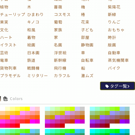
植物
木
薔薇
梅
紫陽花
チューリップ
ひまわり
コスモス
椿
新緑
果実
キノコ
葡萄
花束
りんご
文化
和風
家族
子ども
おもちゃ
ハート
着物
家
部屋
時計
イラスト
絵画
名画
静物画
版画
芸術
日本画
浮世絵
車
自動車
電車
鉄道
新幹線
自転車
蒸気機関車
貨物列車
戦闘機
飛行機
船
バイク
プラモデル
ミリタリー
カラフル
激ムズ
タグ一覧
色
Colors