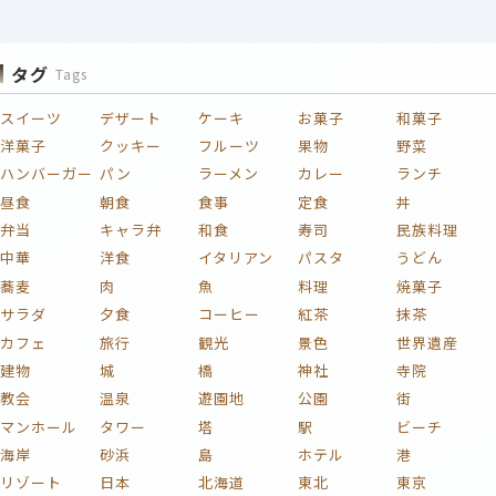
タグ
Tags
スイーツ
デザート
ケーキ
お菓子
和菓子
洋菓子
クッキー
フルーツ
果物
野菜
ハンバーガー
パン
ラーメン
カレー
ランチ
昼食
朝食
食事
定食
丼
弁当
キャラ弁
和食
寿司
民族料理
中華
洋食
イタリアン
パスタ
うどん
蕎麦
肉
魚
料理
焼菓子
サラダ
夕食
コーヒー
紅茶
抹茶
カフェ
旅行
観光
景色
世界遺産
建物
城
橋
神社
寺院
教会
温泉
遊園地
公園
街
マンホール
タワー
塔
駅
ビーチ
海岸
砂浜
島
ホテル
港
リゾート
日本
北海道
東北
東京