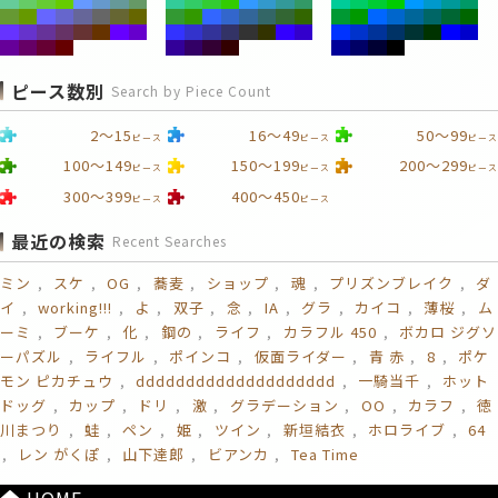
ピース数別
Search by Piece Count
2～15
16～49
50～99
ピース
ピース
ピース
100～149
150～199
200～299
ピース
ピース
ピース
300～399
400～450
ピース
ピース
最近の検索
Recent Searches
ミン
スケ
OG
蕎麦
ショップ
魂
プリズンブレイク
ダ
イ
working!!!
よ
双子
念
IA
グラ
カイコ
薄桜
ム
ーミ
ブーケ
化
鋼の
ライフ
カラフル 450
ボカロ ジグソ
ーパズル
ライフル
ポインコ
仮面ライダー
青 赤
8
ポケ
モン ピカチュウ
dddddddddddddddddddd
一騎当千
ホット
ドッグ
カップ
ドリ
激
グラデーション
OO
カラフ
徳
川まつり
蛙
ペン
姫
ツイン
新垣結衣
ホロライブ
64
レン がくぽ
山下達郎
ビアンカ
Tea Time
HOME