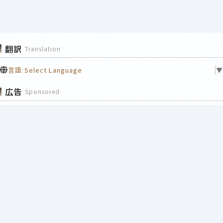
翻訳
Translation
言語:
Select Language
▼
広告
Sponsored