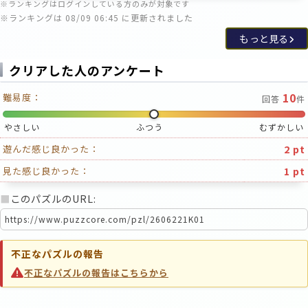
※ランキングはログインしている方のみが対象です
※ランキングは 08/09 06:45 に更新されました
もっと見る
クリアした人のアンケート
10
難易度：
回答
件
やさしい
ふつう
むずかしい
2 pt
遊んだ感じ良かった：
1 pt
見た感じ良かった：
■
このパズルのURL:
不正なパズルの報告
不正なパズルの報告はこちらから