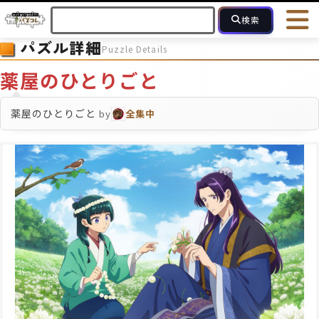
検索
パズル詳細
Puzzle Details
HOME
会員登録
ログイン
ヘルプ
お問合せ
薬屋のひとりごと
フォローしている人のパズル
人気のパズル
最近投稿された
薬屋のひとりごと
by
全集中
2～15
16～49
50～99
100
ピース数
モザイクのみ
モザイク