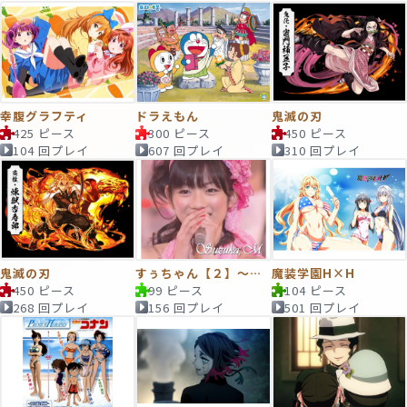
幸腹グラフティ
ドラえもん
鬼滅の刃
425 ピース
300 ピース
450 ピース
104 回プレイ
607 回プレイ
310 回プレイ
鬼滅の刃
すぅちゃん【２】〜５ｔｈLive〜
魔装学園H×H
450 ピース
99 ピース
104 ピース
268 回プレイ
156 回プレイ
501 回プレイ