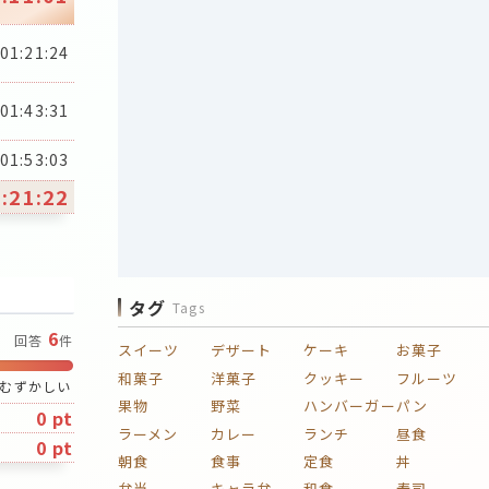
01:21:24
01:43:31
01:53:03
:21:22
タグ
Tags
6
回答
件
スイーツ
デザート
ケーキ
お菓子
和菓子
洋菓子
クッキー
フルーツ
むずかしい
果物
野菜
ハンバーガー
パン
0 pt
ラーメン
カレー
ランチ
昼食
0 pt
朝食
食事
定食
丼
弁当
キャラ弁
和食
寿司