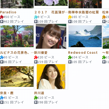
Paradiso
２０１７ 花菖蒲が、咲き始めましたｗ
南禅寺水路閣の紅葉
松
450 ピース
9 ピース
165 ピース
2
462 回プレイ
109 回プレイ
108 回プレイ
4
ルピナスの花景色、２。
新川優愛
Redwood Coast
～
30 ピース
320 ピース
104 ピース
1
86 回プレイ
159 回プレイ
105 回プレイ
3
奈良・鹿
井川遥
45 ピース
110 ピース
151 回プレイ
398 回プレイ