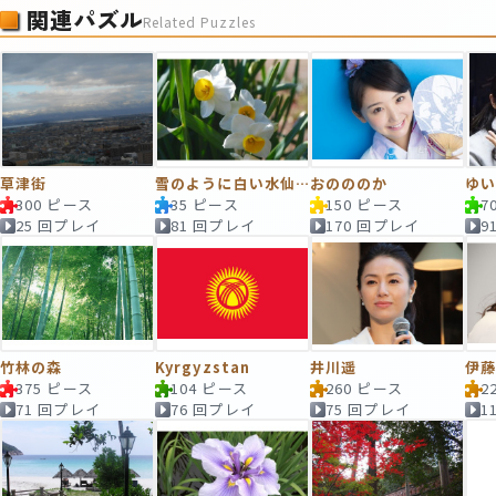
関連パズル
Related Puzzles
草津街
雪のように白い水仙。
おのののか
ゆ
300 ピース
35 ピース
150 ピース
7
25 回プレイ
81 回プレイ
170 回プレイ
9
竹林の森
Kyrgyzstan
井川遥
伊
375 ピース
104 ピース
260 ピース
2
71 回プレイ
76 回プレイ
75 回プレイ
1