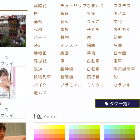
紫陽花
チューリップ
ひまわり
コスモス
椿
新緑
果実
キノコ
葡萄
花束
りんご
文化
和風
家族
子ども
おもちゃ
ハート
着物
家
部屋
時計
イラスト
絵画
名画
静物画
版画
芸術
日本画
ピース
浮世絵
車
自動車
電車
 回プレイ
鉄道
新幹線
自転車
蒸気機関車
貨物列車
戦闘機
飛行機
船
バイク
プラモデル
ミリタリー
カラフル
激ムズ
タグ一覧
彩
ピース
 回プレイ
色
Colors