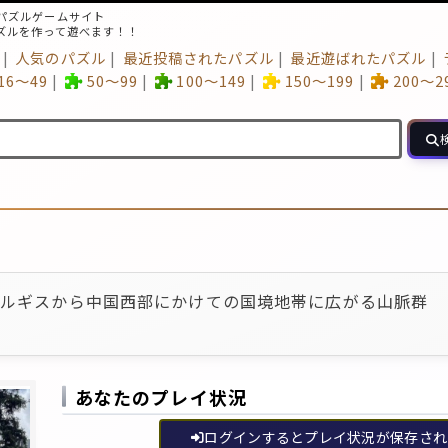
パズルゲームサイト
ズルを作って遊べます！！
人気のパズル
最近投稿されたパズル
最近遊ばれたパズル
16～49
50～99
100～149
150～199
200～2
キルギスから中国西部にかけての国境地帯に広がる山脈群
あなたのプレイ状況
ログインするとプレイ状況が保存され