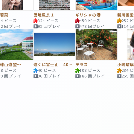
本若菜
団地風景１
ギリシャの港
新川優
34 ピース
324 ピース
450 ピース
252 
22 回プレイ
92 回プレイ
478 回プレイ
114
有珠山遠望～
遠くに富士山 40ピース
テラス
小嶋瑠
08 ピース
40 ピース
108 ピース
234 
19 回プレイ
96 回プレイ
186 回プレイ
259