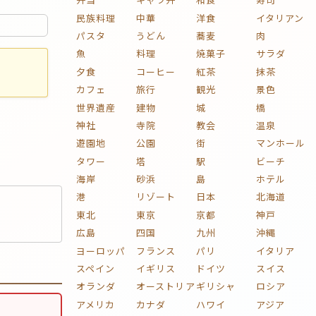
民族料理
中華
洋食
イタリアン
パスタ
うどん
蕎麦
肉
魚
料理
焼菓子
サラダ
夕食
コーヒー
紅茶
抹茶
カフェ
旅行
観光
景色
世界遺産
建物
城
橋
神社
寺院
教会
温泉
遊園地
公園
街
マンホール
タワー
塔
駅
ビーチ
海岸
砂浜
島
ホテル
港
リゾート
日本
北海道
東北
東京
京都
神戸
広島
四国
九州
沖縄
ヨーロッパ
フランス
パリ
イタリア
スペイン
イギリス
ドイツ
スイス
オランダ
オーストリア
ギリシャ
ロシア
アメリカ
カナダ
ハワイ
アジア