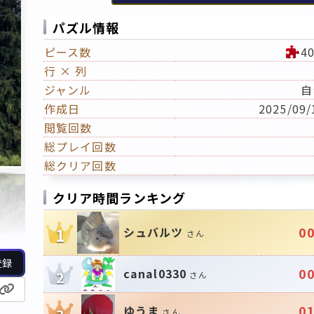
パズル情報
ピース数
4
行 × 列
ジャンル
自
作成日
2025/09/
閲覧回数
総プレイ回数
総クリア回数
クリア時間ランキング
00
シュバルツ
1
さん
登録
00
canal0330
2
さん
01
ゆうま
さん