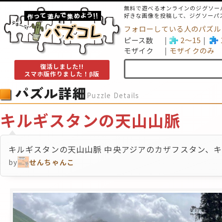
無料で遊べるオンラインのジグソー
好きな画像を投稿して、ジグソーパ
フォローしている人のパズル
ピース数
2～15
モザイク
モザイクのみ
復活しました!!
スマホ版作りました！β版
パズル詳細
Puzzle Details
キルギスタンの天山山脈
キルギスタンの天山山脈 中央アジアのカザフスタン、
by
せんちゃんこ