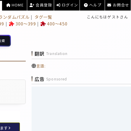
HOME
会員登録
ログイン
ヘルプ
お問合せ
ランダムパズル
タグ一覧
こんにちはゲストさん
99
300～399
400～450
検索
翻訳
Translation
言語:
広告
Sponsored
ます