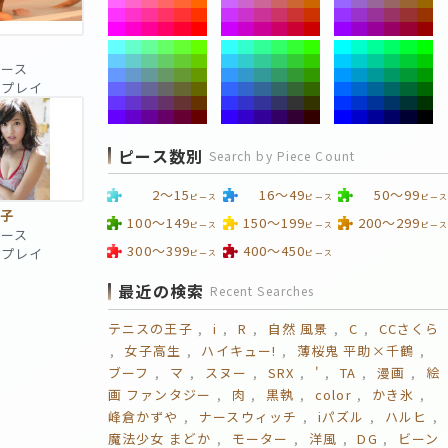
愛
ピース
 回プレイ
ピース数別
Search by Piece Count
2～15
16～49
50～99
ピース
ピース
ピース
璃子
100～149
150～199
200～299
ピース
ピース
ピース
ピース
300～399
400～450
 回プレイ
ピース
ピース
最近の検索
Recent Searches
テニスの王子
i
R
自然 風景
C
CCさくら
女子高生
ハイキュー!
薄桜鬼 平助×千鶴
ブーフ
マ
スヌー
SRX
'
TA
漫画
絵
画 ファンタジー
肉
黒執
color
かき氷
峰倉かずや
ナースウィッチ
iパズル
ハルヒ
魔法少女 まどか
モーター
洋風
DG
ビーン