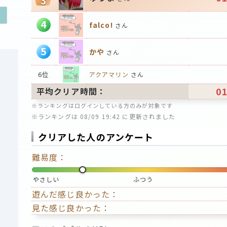
3
4
falco!
さん
5
かや
さん
6位
アクアマリン
さん
01
平均クリア時間：
※ランキングはログインしている方のみが対象です
※ランキングは 08/09 19:42 に更新されました
クリアした人のアンケート
難易度：
やさしい
ふつう
遊んだ感じ良かった：
見た感じ良かった：