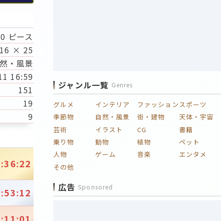
00 ピース
16 × 25
然・風景
11 16:59
ジャンル一覧
Genres
151
19
グルメ
インテリア
ファッション
スポーツ
9
季節物
自然・風景
街・建物
天体・宇宙
芸術
イラスト
CG
書籍
乗り物
動物
植物
ペット
人物
ゲーム
音楽
エンタメ
:36:22
その他
広告
Sponsored
:53:12
:11:01