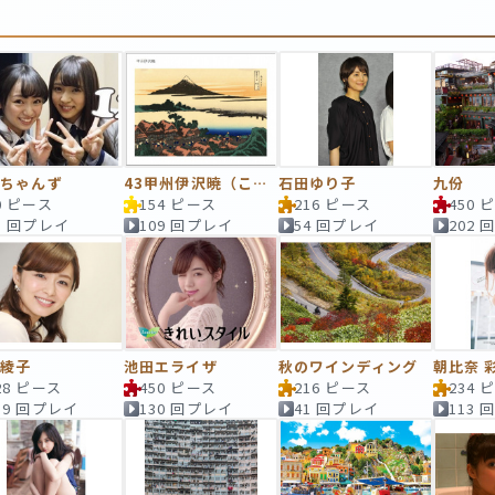
いちゃんず
43甲州伊沢暁（こうしゅういさわのあかつき）
石田ゆり子
九份
0 ピース
154 ピース
216 ピース
450 
1 回プレイ
109 回プレイ
54 回プレイ
202
藤綾子
池田エライザ
秋のワインディング
朝比奈 
28 ピース
450 ピース
216 ピース
234 
19 回プレイ
130 回プレイ
41 回プレイ
113