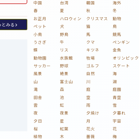
中国
台湾
韓国
海外
春
夏
秋
冬
お正月
ハロウィン
クリスマス
動物
っとみる
ペット
犬
猫
鳥
小鳥
野鳥
馬
競馬
うさぎ
牛
クマ
ペンギン
蝶
リス
キツネ
金魚
動物園
水族館
牧場
オリンピック
サッカー
野球
ゴルフ
スケート
風景
絶景
自然
海
山
富士山
川
湖
滝
森
庭
庭園
田舎
池
空
青空
雲
虹
雨
雪
夜
夜景
夕焼け
夕暮れ
夕日
星
月
宇宙
桜
紅葉
花火
花
植物
木
薔薇
梅