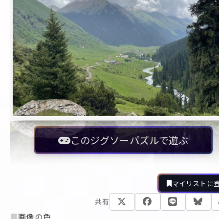
このジグソーパズルで遊ぶ
マイリストに
共有
■
画像の色