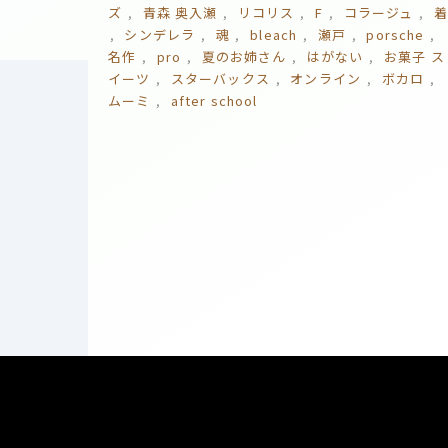
ズ
青森 奥入瀬
リコリス
F
コラージュ
シンデレラ
魂
bleach
瀬戸
porsche
名作
pro
夏のお姉さん
はがない
お菓子 ス
イーツ
スターバックス
オンライン
ボカロ
ムーミ
after school