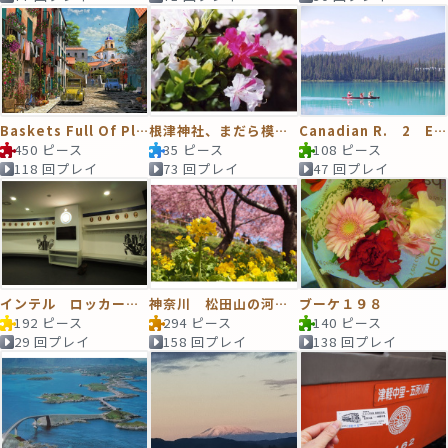
Baskets Full Of Pleasure
根津神社、まだら模様のつつじの花。
Canadian R. 2 Emerald Lake
450 ピース
35 ピース
108 ピース
118 回プレイ
73 回プレイ
47 回プレイ
インテル ロッカールーム
神奈川 松田山の河津桜と菜の花
ブーケ１９８
192 ピース
294 ピース
140 ピース
29 回プレイ
158 回プレイ
138 回プレイ