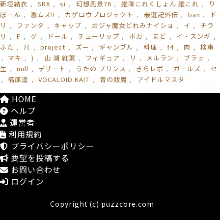
新垣結衣
SRX
si
幻想風景76
艦隊これくしょん 艦これ
り
ぼーん
激ムズ!!
カゲロウプロジェクト
最遊記外伝
ban
ド
リ
ファンタ
キャップ
おジャ魔女どれみナイショ
イ
チラ
リ
F
グ
ドール
チューリップ
ボカ
まど
イ・スンギ
ふた
尺
project
ズー
ギャンブル
料理
f4
肉
検事
マキ
)
山 湖 紅葉
フィギュア
リ
メルラン
ブラッ
生
null
デザート
うたの プリンス
きらレボ
ガールズ
セ
福原遥
VOCALOID KAIT
青の祓魔
アイドルマスタ
HOME
ヘルプ
運営者
利用規約
プライバシーポリシー
要望を投稿する
お問い合わせ
ログイン
Copyright (c) puzzcore.com