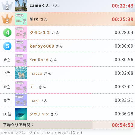
00:22:43
cameくん
2
さん
00:25:39
hiro
3
さん
4
00:28:04
グラン１２
さん
5
00:30:09
keroyo008
さん
00:30:56
6位
Ken-Road
さん
00:32:08
7位
macco
さん
00:33:07
8位
すー
さん
00:33:21
9位
maki
さん
00:36:28
10位
タカチャン
さん
00:54:52
平均クリア時間：
※ランキングはログインしている方のみが対象です