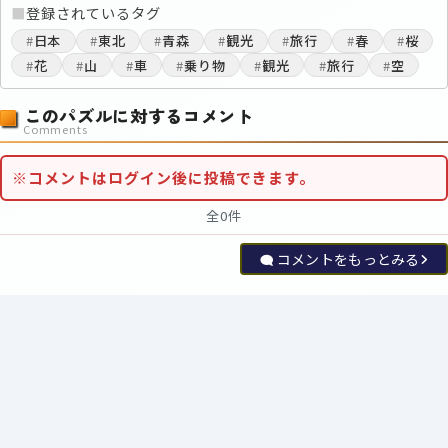
■
登録されているタグ
#
日本
#
東北
#
青森
#
観光
#
旅行
#
春
#
桜
#
花
#
山
#
車
#
乗り物
#
観光
#
旅行
#
空
このパズルに対するコメント
Comments
※コメントはログイン後に投稿できます。
全0件
コメントをもっとみる