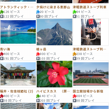
アトランティック・オーシャンロード
夕焼けに染まる恵那山
津軽鉄道ストーブ列車
126 ピース
20 ピース
84 ピース
122 回プレイ
80 回プレイ
51 回プレイ
青い海
槍ヶ岳
津軽鉄道ストーブ列車 するめ
400 ピース
300 ピース
238 ピース
191 回プレイ
103 回プレイ
39 回プレイ
福井・佐佳枝廼社 (2)
ハイビスカス （原種）コキオ
国立競技場から新宿
400 ピース
140 ピース
384 ピース
38 回プレイ
203 回プレイ
88 回プレイ