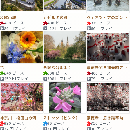
和歌山城
カゼルタ宮殿
ヴェネツィアのゴンドラ
400 ピース
400 ピース
375 ピース
86 回プレイ
152 回プレイ
66 回プレイ
花
素敵な公園１♡
豪徳寺招き猫奉納アップ
140 ピース
108 ピース
400 ピース
452 回プレイ
398 回プレイ
79 回プレイ
神奈川 松田山の河津桜
ストック（ピンク）
豪徳寺 招き猫奉納
330 ピース
36 ピース
320 ピース
77 回プレイ
71 回プレイ
30 回プレイ