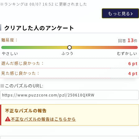
※ランキングは 08/07 16:52 に更新されました
もっと見る
クリアした人のアンケート
13
難易度：
回答
件
やさしい
ふつう
むずかしい
6 pt
遊んだ感じ良かった：
4 pt
見た感じ良かった：
■
このパズルのURL:
不正なパズルの報告
不正なパズルの報告はこちらから