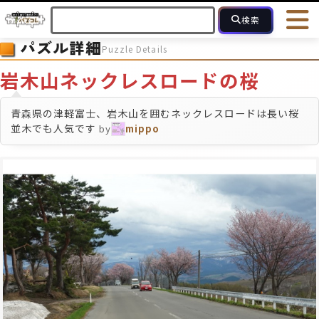
検索
パズル詳細
Puzzle Details
HOME
会員登録
ログイン
ヘルプ
お問合せ
岩木山ネックレスロードの桜
フォローしている人のパズル
人気のパズル
最近投稿された
青森県の津軽富士、岩木山を囲むネックレスロードは長い桜
並木でも人気です
by
mippo
2～15
16～49
50～99
100
ピース数
モザイクのみ
モザイク