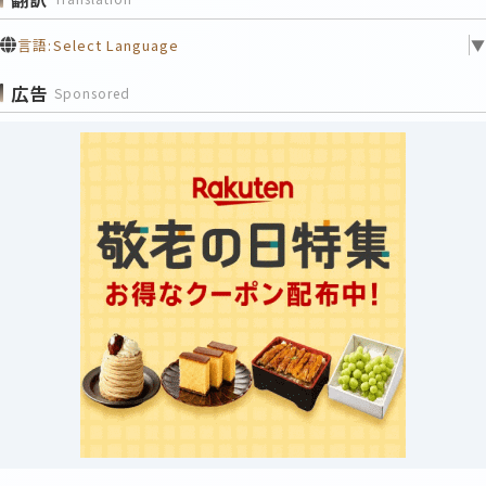
言語:
Select Language
▼
広告
Sponsored