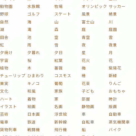
動物園
水族館
牧場
オリンピック
サッカー
野球
ゴルフ
スケート
風景
絶景
自然
海
山
富士山
川
湖
滝
森
庭
庭園
田舎
池
空
青空
雲
虹
雨
雪
夜
夜景
夕焼け
夕暮れ
夕日
星
月
宇宙
桜
紅葉
花火
花
植物
木
薔薇
梅
紫陽花
チューリップ
ひまわり
コスモス
椿
新緑
果実
キノコ
葡萄
花束
りんご
文化
和風
家族
子ども
おもちゃ
ハート
着物
家
部屋
時計
イラスト
絵画
名画
静物画
版画
芸術
日本画
浮世絵
車
自動車
電車
鉄道
新幹線
自転車
蒸気機関車
貨物列車
戦闘機
飛行機
船
バイク