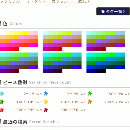
プラモデル
ミリタリー
カラフル
激ムズ
タグ一覧
色
Colors
ピース数別
Search by Piece Count
2～15
16～49
50～99
ピース
ピース
ピース
100～149
150～199
200～299
ピース
ピース
ピース
300～399
400～450
ピース
ピース
最近の検索
Recent Searches