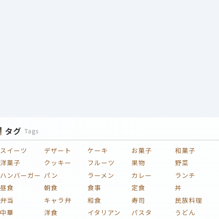
タグ
Tags
スイーツ
デザート
ケーキ
お菓子
和菓子
洋菓子
クッキー
フルーツ
果物
野菜
ハンバーガー
パン
ラーメン
カレー
ランチ
昼食
朝食
食事
定食
丼
弁当
キャラ弁
和食
寿司
民族料理
中華
洋食
イタリアン
パスタ
うどん