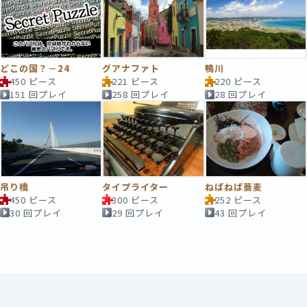
どこの国？－24
グアナファト
鴨川
450 ピース
221 ピース
220 ピース
151 回プレイ
258 回プレイ
28 回プレイ
吊り橋
タイプライター
ねばねば蕎麦
450 ピース
300 ピース
252 ピース
30 回プレイ
29 回プレイ
43 回プレイ