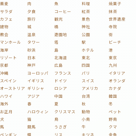
蕎麦
肉
魚
料理
焼菓子
サラダ
夕食
コーヒー
紅茶
抹茶
カフェ
旅行
観光
景色
世界遺産
建物
城
橋
神社
寺院
教会
温泉
遊園地
公園
街
マンホール
タワー
塔
駅
ビーチ
海岸
砂浜
島
ホテル
港
リゾート
日本
北海道
東北
東京
京都
神戸
広島
四国
九州
沖縄
ヨーロッパ
フランス
パリ
イタリア
スペイン
イギリス
ドイツ
スイス
オランダ
オーストリア
ギリシャ
ロシア
アメリカ
カナダ
ハワイ
アジア
中国
台湾
韓国
海外
春
夏
秋
冬
お正月
ハロウィン
クリスマス
動物
ペット
犬
猫
鳥
小鳥
野鳥
馬
競馬
うさぎ
牛
クマ
ペンギン
蝶
リス
キツネ
金魚