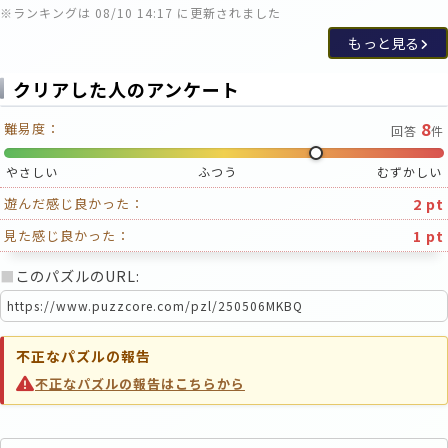
※ランキングは 08/10 14:17 に更新されました
もっと見る
クリアした人のアンケート
8
難易度：
回答
件
やさしい
ふつう
むずかしい
2 pt
遊んだ感じ良かった：
1 pt
見た感じ良かった：
■
このパズルのURL:
不正なパズルの報告
不正なパズルの報告はこちらから