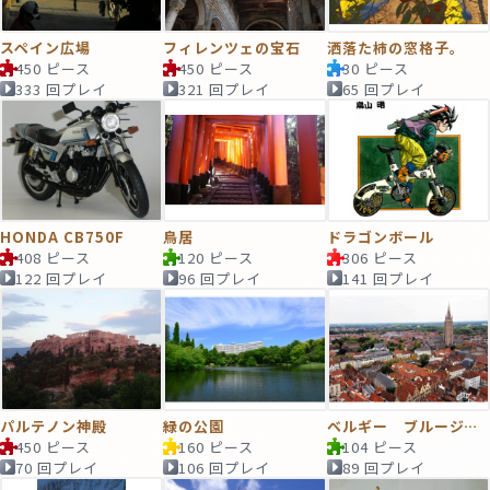
スペイン広場
フィレンツェの宝石
洒落た柿の窓格子。
450 ピース
450 ピース
30 ピース
333 回プレイ
321 回プレイ
65 回プレイ
HONDA CB750F
鳥居
ドラゴンボール
408 ピース
120 ピース
306 ピース
122 回プレイ
96 回プレイ
141 回プレイ
パルテノン神殿
緑の公園
ベルギー ブルージュ 世界遺産
450 ピース
160 ピース
104 ピース
70 回プレイ
106 回プレイ
89 回プレイ