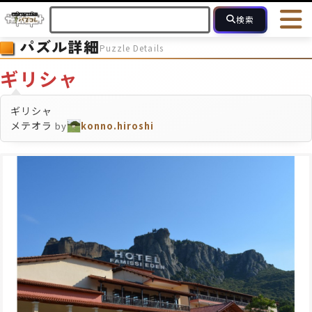
検索
パズル詳細
Puzzle Details
HOME
会員登録
ログイン
ヘルプ
お問合せ
ギリシャ
フォローしている人のパズル
人気のパズル
最近投稿された
ギリシャ
メテオラ
by
konno.hiroshi
2～15
16～49
50～99
100
ピース数
モザイクのみ
モザイク