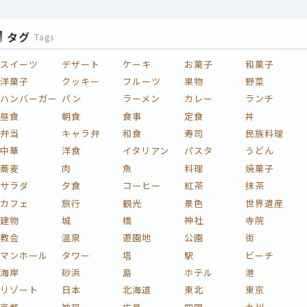
タグ
Tags
スイーツ
デザート
ケーキ
お菓子
和菓子
洋菓子
クッキー
フルーツ
果物
野菜
ハンバーガー
パン
ラーメン
カレー
ランチ
昼食
朝食
食事
定食
丼
弁当
キャラ弁
和食
寿司
民族料理
中華
洋食
イタリアン
パスタ
うどん
蕎麦
肉
魚
料理
焼菓子
サラダ
夕食
コーヒー
紅茶
抹茶
カフェ
旅行
観光
景色
世界遺産
建物
城
橋
神社
寺院
教会
温泉
遊園地
公園
街
マンホール
タワー
塔
駅
ビーチ
海岸
砂浜
島
ホテル
港
リゾート
日本
北海道
東北
東京