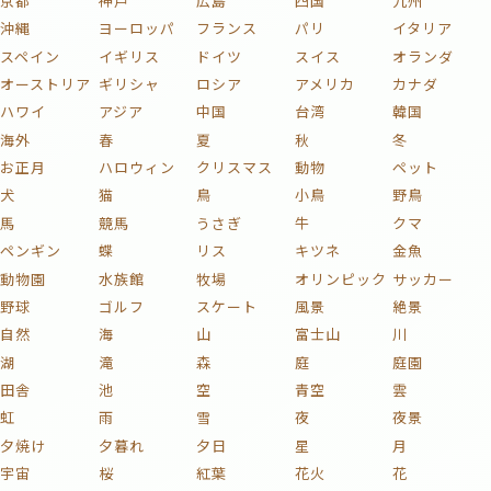
京都
神戸
広島
四国
九州
沖縄
ヨーロッパ
フランス
パリ
イタリア
スペイン
イギリス
ドイツ
スイス
オランダ
オーストリア
ギリシャ
ロシア
アメリカ
カナダ
ハワイ
アジア
中国
台湾
韓国
海外
春
夏
秋
冬
お正月
ハロウィン
クリスマス
動物
ペット
犬
猫
鳥
小鳥
野鳥
馬
競馬
うさぎ
牛
クマ
ペンギン
蝶
リス
キツネ
金魚
動物園
水族館
牧場
オリンピック
サッカー
野球
ゴルフ
スケート
風景
絶景
自然
海
山
富士山
川
湖
滝
森
庭
庭園
田舎
池
空
青空
雲
虹
雨
雪
夜
夜景
夕焼け
夕暮れ
夕日
星
月
宇宙
桜
紅葉
花火
花