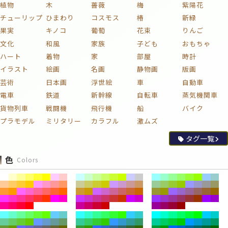
植物
木
薔薇
梅
紫陽花
チューリップ
ひまわり
コスモス
椿
新緑
果実
キノコ
葡萄
花束
りんご
文化
和風
家族
子ども
おもちゃ
ハート
着物
家
部屋
時計
イラスト
絵画
名画
静物画
版画
芸術
日本画
浮世絵
車
自動車
電車
鉄道
新幹線
自転車
蒸気機関車
貨物列車
戦闘機
飛行機
船
バイク
プラモデル
ミリタリー
カラフル
激ムズ
タグ一覧
色
Colors