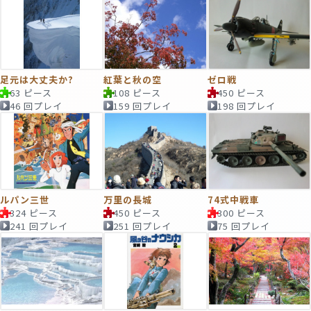
足元は大丈夫か?
紅葉と秋の空
ゼロ戦
63 ピース
108 ピース
450 ピース
46 回プレイ
159 回プレイ
198 回プレイ
ルパン三世
万里の長城
74式中戦車
324 ピース
450 ピース
300 ピース
241 回プレイ
251 回プレイ
75 回プレイ