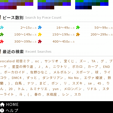
ピース数別
Search by Piece Count
2～15
16～49
50～99
ピース
ピース
ピース
100～149
150～199
200～299
ピース
ピース
ピース
300～399
400～450
ピース
ピース
最近の検索
Recent Searches
vocaloid 初音ミク
oc
サンリオ
宝くじ
ズー
TA
グ
ブ
ーケ
星空の帰り道
J
A
ニワトリ
ボカロ
カープ
END
ボーカロイド
佐野ひなこ
メルボルン
スポーツ
球
ライ
コウ
DMC4
ずっと
ダンタリアン
No No
エヴァ 綾波
鈴
蘭
)
白馬
ナツ
まど
ボン
リ
スズキ
se
45
り
ん
20
トム
ルミナリエ
yun
メロンパン
リドル
スタ
ーライト
斗
(
春の
水瓶座
レン
スカ
HOME
ヘルプ