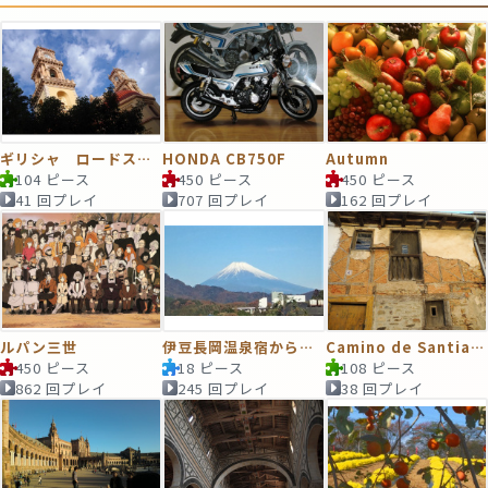
ギリシャ ロードス島の教会
HONDA CB750F
Autumn
104 ピース
450 ピース
450 ピース
41 回プレイ
707 回プレイ
162 回プレイ
ルパン三世
伊豆長岡温泉宿から見た 富士山
Camino de Santiago 8 セル・アセボで見つけた廃屋
450 ピース
18 ピース
108 ピース
862 回プレイ
245 回プレイ
38 回プレイ