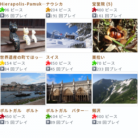
Hierapolis-Pamukkale
ナウシカ
宝筐院 (5)
96 ピース
234 ピース
400 ピース
95 回プレイ
191 回プレイ
161 回プレイ
世界遺産の町でほっこり
スイス
栗拾い
154 ピース
350 ピース
70 ピース
84 回プレイ
45 回プレイ
233 回プレイ
ポルトガル ポルト
ポルトガル バターリャ サンタ・マリア修道院 世界遺産
剱沢
450 ピース
104 ピース
300 ピース
75 回プレイ
89 回プレイ
28 回プレイ