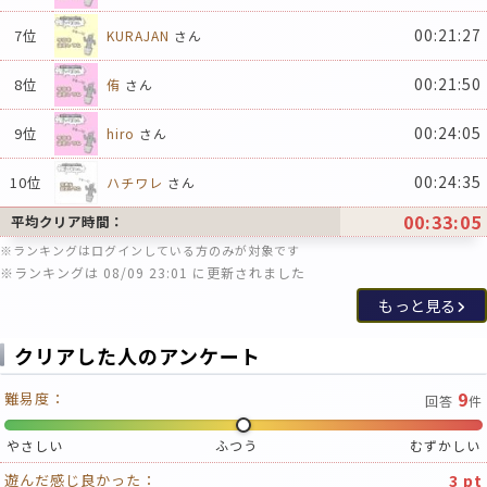
00:21:27
7位
KURAJAN
さん
00:21:50
8位
侑
さん
00:24:05
9位
hiro
さん
00:24:35
10位
ハチワレ
さん
00:33:05
平均クリア時間：
※ランキングはログインしている方のみが対象です
※ランキングは 08/09 23:01 に更新されました
もっと見る
クリアした人のアンケート
9
難易度：
回答
件
やさしい
ふつう
むずかしい
3 pt
遊んだ感じ良かった：