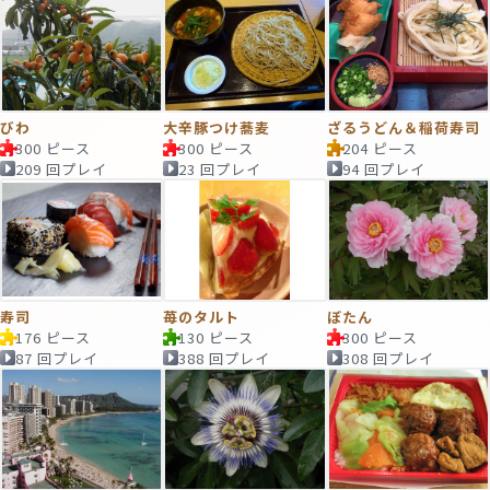
びわ
大辛豚つけ蕎麦
ざるうどん＆稲荷寿司
300 ピース
300 ピース
204 ピース
209 回プレイ
23 回プレイ
94 回プレイ
寿司
苺のタルト
ぼたん
176 ピース
130 ピース
300 ピース
87 回プレイ
388 回プレイ
308 回プレイ