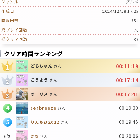
ジャンル
グルメ
作成日
2024/12/18 17:25
閲覧回数
351
総プレイ回数
70
総クリア回数
39
クリア時間ランキング
1
00:11:19
どらちゃん
さん
00:17:14
こうよう
2
さん
00:17:41
オーリス
3
さん
4
00:19:33
seabreeze
さん
5
00:19:45
りんちび2022
さん
00:20:06
6位
だあ
さん