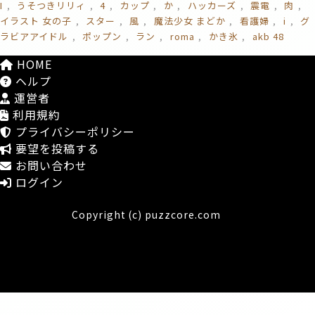
I
うそつきリリィ
4
カップ
か
ハッカーズ
震電
肉
イラスト 女の子
スター
風
魔法少女 まどか
看護婦
i
グ
ラビアアイドル
ポップン
ラン
roma
かき氷
akb 48
HOME
ヘルプ
運営者
利用規約
プライバシーポリシー
要望を投稿する
お問い合わせ
ログイン
Copyright (c) puzzcore.com