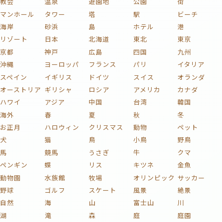
教会
温泉
遊園地
公園
街
マンホール
タワー
塔
駅
ビーチ
海岸
砂浜
島
ホテル
港
リゾート
日本
北海道
東北
東京
京都
神戸
広島
四国
九州
沖縄
ヨーロッパ
フランス
パリ
イタリア
スペイン
イギリス
ドイツ
スイス
オランダ
オーストリア
ギリシャ
ロシア
アメリカ
カナダ
ハワイ
アジア
中国
台湾
韓国
海外
春
夏
秋
冬
お正月
ハロウィン
クリスマス
動物
ペット
犬
猫
鳥
小鳥
野鳥
馬
競馬
うさぎ
牛
クマ
ペンギン
蝶
リス
キツネ
金魚
動物園
水族館
牧場
オリンピック
サッカー
野球
ゴルフ
スケート
風景
絶景
自然
海
山
富士山
川
湖
滝
森
庭
庭園