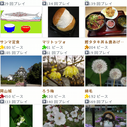
29 回プレイ
134 回プレイ
139 回プレイ
サンマ定食
マリトッツォ
鰹タタキ丼＆唐あげ定食２
180 ピース
81 ピース
204 ピース
185 回プレイ
61 回プレイ
19 回プレイ
岡山城
ろう梅
綿毛
450 ピース
130 ピース
192 ピース
333 回プレイ
340 回プレイ
569 回プレイ