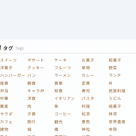
タグ
Tags
スイーツ
デザート
ケーキ
お菓子
和菓子
洋菓子
クッキー
フルーツ
果物
野菜
ハンバーガー
パン
ラーメン
カレー
ランチ
昼食
朝食
食事
定食
丼
弁当
キャラ弁
和食
寿司
民族料理
中華
洋食
イタリアン
パスタ
うどん
蕎麦
肉
魚
料理
焼菓子
サラダ
夕食
コーヒー
紅茶
抹茶
カフェ
旅行
観光
景色
世界遺産
建物
城
橋
神社
寺院