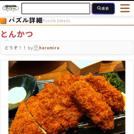
検索
パズル詳細
Puzzle Details
HOME
会員登録
ログイン
ヘルプ
お問合せ
とんかつ
フォローしている人のパズル
人気のパズル
最近投稿された
どうぞ！！
by
harumira
2～15
16～49
50～99
100
ピース数
モザイクのみ
モザイク