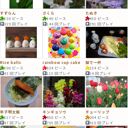
すずらん
さくら
たぬき
130 ピース
140 ピース
450 ピース
319 回プレイ
144 回プレイ
391 回プレイ
Rice balls
rainbow cup cake
鍋で一杯
100 ピース
324 ピース
154 ピース
43 回プレイ
115 回プレイ
54 回プレイ
辛子明太飯
キンギョソウ
チューリップ
117 ピース
450 ピース
204 ピース
47 回プレイ
705 回プレイ
910 回プレイ