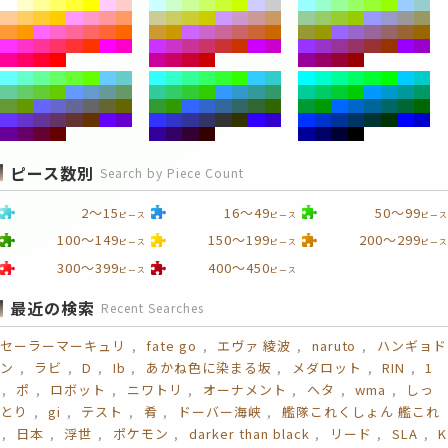
ピース数別
Search by Piece Count
2～15
16～49
50～99
ピース
ピース
ピース
100～149
150～199
200～299
ピース
ピース
ピース
300～399
400～450
ピース
ピース
最近の検索
Recent Searches
セーラーマーキュリ
fate go
エヴァ 綾波
naruto
ハンギョド
ン
ラビ
D
Ib
あかね色に染まる坂
メダロット
RIN
1
ポ
ロボット
ニワトリ
オーナメント
ヘタ
wma
しっ
とり
gi
テスト
肴
ドーバー海峡
艦隊これくしょん 艦これ
日本
浮世
ポケモン
darker than black
リード
SLA
K