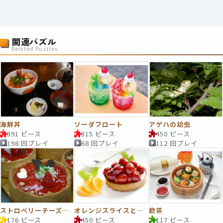
関連パズル
Related Puzzles
海鮮丼
ソーダフロート
アゲハの幼虫
391 ピース
315 ピース
450 ピース
198 回プレイ
68 回プレイ
112 回プレイ
ストロベリーチーズケーキ
オレンジスライスとフルーツのデザート
飲茶
176 ピース
450 ピース
117 ピース