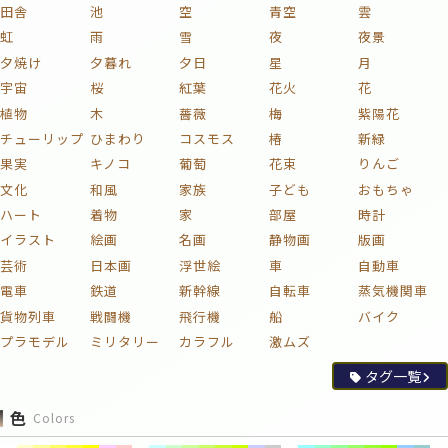
田舎
池
空
青空
雲
虹
雨
雪
夜
夜景
夕焼け
夕暮れ
夕日
星
月
宇宙
桜
紅葉
花火
花
植物
木
薔薇
梅
紫陽花
チューリップ
ひまわり
コスモス
椿
新緑
果実
キノコ
葡萄
花束
りんご
文化
和風
家族
子ども
おもちゃ
ハート
着物
家
部屋
時計
イラスト
絵画
名画
静物画
版画
芸術
日本画
浮世絵
車
自動車
電車
鉄道
新幹線
自転車
蒸気機関車
貨物列車
戦闘機
飛行機
船
バイク
プラモデル
ミリタリー
カラフル
激ムズ
タグ一覧
色
Colors