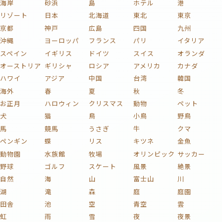
海岸
砂浜
島
ホテル
港
リゾート
日本
北海道
東北
東京
京都
神戸
広島
四国
九州
沖縄
ヨーロッパ
フランス
パリ
イタリア
スペイン
イギリス
ドイツ
スイス
オランダ
オーストリア
ギリシャ
ロシア
アメリカ
カナダ
ハワイ
アジア
中国
台湾
韓国
海外
春
夏
秋
冬
お正月
ハロウィン
クリスマス
動物
ペット
犬
猫
鳥
小鳥
野鳥
馬
競馬
うさぎ
牛
クマ
ペンギン
蝶
リス
キツネ
金魚
動物園
水族館
牧場
オリンピック
サッカー
野球
ゴルフ
スケート
風景
絶景
自然
海
山
富士山
川
湖
滝
森
庭
庭園
田舎
池
空
青空
雲
虹
雨
雪
夜
夜景