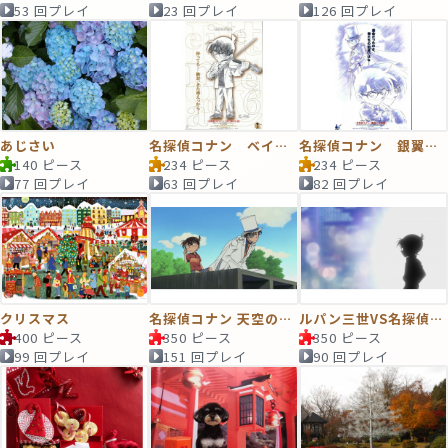
53 回プレイ
23 回プレイ
126 回プレイ
あじさい
名探偵コナン ベイカー街の亡霊 ポスター
名探偵コナン 銀翼の奇術師 ポスター
140 ピース
234 ピース
234 ピース
77 回プレイ
63 回プレイ
82 回プレイ
クリスマス
名探偵コナン 天空の難破船
ルパン三世VS名探偵コナン THE MOVIE
400 ピース
350 ピース
350 ピース
99 回プレイ
151 回プレイ
90 回プレイ