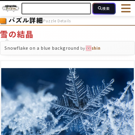
検索
パズル詳細
Puzzle Details
HOME
会員登録
ログイン
ヘルプ
お問合せ
雪の結晶
フォローしている人のパズル
人気のパズル
最近投稿された
Snowflake on a blue background
by
shin
2～15
16～49
50～99
100
ピース数
モザイクのみ
モザイク