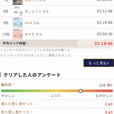
02:11:48
8位
花しょうぶ
さん
02:24:06
9位
mint
さん
05:04:30
10位
あずき
さん
02:18:06
平均クリア時間：
※ランキングはログインしている方のみが対象です
※ランキングは 08/08 13:52 に更新されました
もっと見る
クリアした人のアンケート
8
難易度：
回答
件
やさしい
ふつう
むずかしい
1 pt
遊んだ感じ良かった：
0 pt
見た感じ良かった：