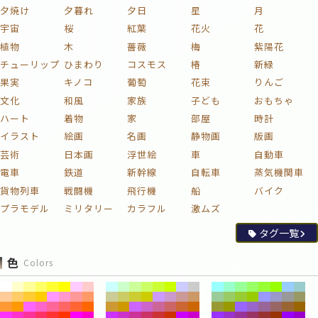
夕焼け
夕暮れ
夕日
星
月
宇宙
桜
紅葉
花火
花
植物
木
薔薇
梅
紫陽花
チューリップ
ひまわり
コスモス
椿
新緑
果実
キノコ
葡萄
花束
りんご
文化
和風
家族
子ども
おもちゃ
ハート
着物
家
部屋
時計
イラスト
絵画
名画
静物画
版画
芸術
日本画
浮世絵
車
自動車
電車
鉄道
新幹線
自転車
蒸気機関車
貨物列車
戦闘機
飛行機
船
バイク
プラモデル
ミリタリー
カラフル
激ムズ
タグ一覧
色
Colors