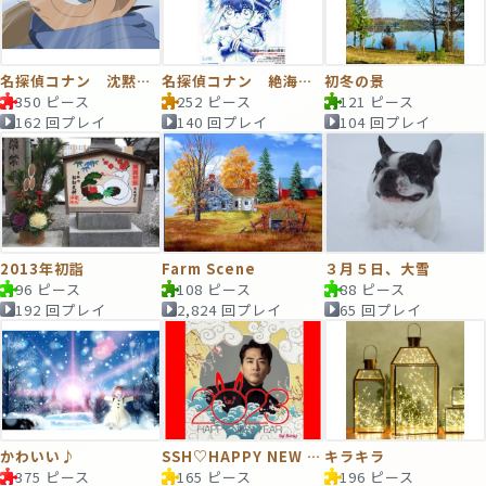
名探偵コナン 沈黙の15分
名探偵コナン 絶海の探偵 ポスター
初冬の景
350 ピース
252 ピース
121 ピース
162 回プレイ
140 回プレイ
104 回プレイ
2013年初詣
Farm Scene
３月５日、大雪
96 ピース
108 ピース
88 ピース
192 回プレイ
2,824 回プレイ
65 回プレイ
かわいい♪
SSH♡HAPPY NEW YEAR
キラキラ
375 ピース
165 ピース
196 ピース