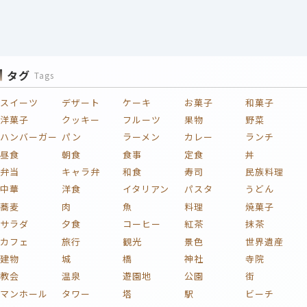
タグ
Tags
スイーツ
デザート
ケーキ
お菓子
和菓子
洋菓子
クッキー
フルーツ
果物
野菜
ハンバーガー
パン
ラーメン
カレー
ランチ
昼食
朝食
食事
定食
丼
弁当
キャラ弁
和食
寿司
民族料理
中華
洋食
イタリアン
パスタ
うどん
蕎麦
肉
魚
料理
焼菓子
サラダ
夕食
コーヒー
紅茶
抹茶
カフェ
旅行
観光
景色
世界遺産
建物
城
橋
神社
寺院
教会
温泉
遊園地
公園
街
マンホール
タワー
塔
駅
ビーチ