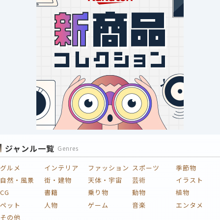
ジャンル一覧
Genres
グルメ
インテリア
ファッション
スポーツ
季節物
自然・風景
街・建物
天体・宇宙
芸術
イラスト
CG
書籍
乗り物
動物
植物
ペット
人物
ゲーム
音楽
エンタメ
その他