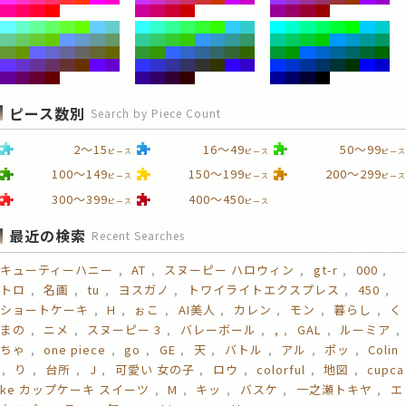
ピース数別
Search by Piece Count
2～15
16～49
50～99
ピース
ピース
ピース
100～149
150～199
200～299
ピース
ピース
ピース
300～399
400～450
ピース
ピース
最近の検索
Recent Searches
キューティーハニー
AT
スヌーピー ハロウィン
gt-r
000
トロ
名画
tu
ヨスガノ
トワイライトエクスプレス
450
ショートケーキ
H
ぉこ
AI美人
カレン
モン
暮らし
く
まの
ニメ
スヌーピー 3
バレーボール
,
GAL
ルーミア
ちゃ
one piece
go
GE
天
バトル
アル
ポッ
Colin
り
台所
J
可愛い 女の子
ロウ
colorful
地図
cupca
ke カップケーキ スイーツ
M
キッ
バスケ
一之瀬トキヤ
エ