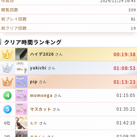
作成日
2024/11/24 16:43
閲覧回数
339
総プレイ回数
81
総クリア回数
19
クリア時間ランキング
1
00:19:38
ハイデ2026
さん
01:08:53
yukichi
2
さん
01:13:23
pip
3
さん
4
01:15:05
momonga
さん
5
01:35:21
マスカット
さん
01:42:10
6位
もか
さん
02:08:20
7位
まあくん
さん