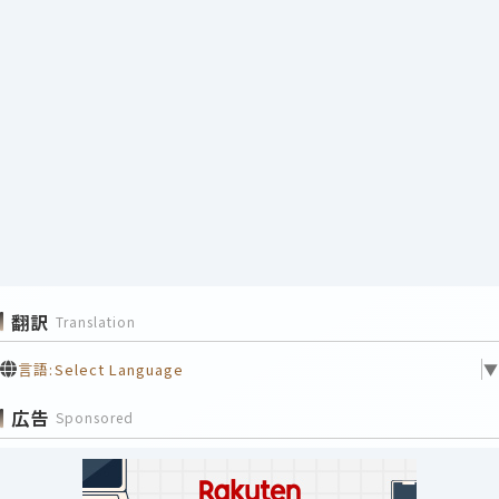
翻訳
Translation
言語:
Select Language
▼
広告
Sponsored