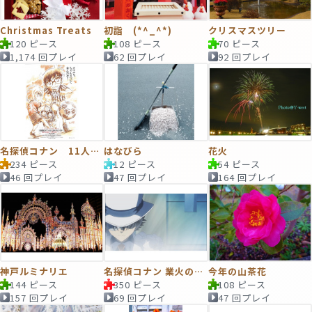
Christmas Treats
初詣 (*^_^*)
クリスマスツリー
120 ピース
108 ピース
70 ピース
1,174 回プレイ
62 回プレイ
92 回プレイ
名探偵コナン 11人目のストライカー ポスター
はなびら
花火
234 ピース
12 ピース
54 ピース
46 回プレイ
47 回プレイ
164 回プレイ
神戸ルミナリエ
名探偵コナン 業火の向日葵 予告
今年の山茶花
144 ピース
350 ピース
108 ピース
157 回プレイ
69 回プレイ
47 回プレイ