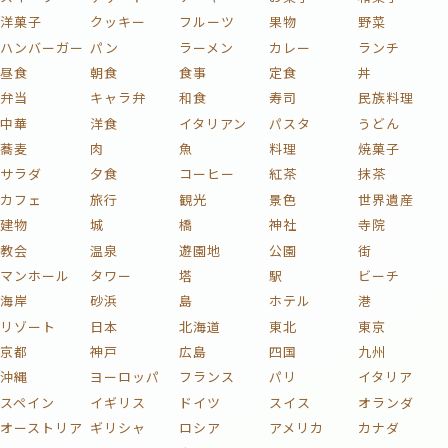
洋菓子
クッキー
フルーツ
果物
野菜
ハンバーガー
パン
ラーメン
カレー
ランチ
昼食
朝食
食事
定食
丼
弁当
キャラ弁
和食
寿司
民族料理
中華
洋食
イタリアン
パスタ
うどん
蕎麦
肉
魚
料理
焼菓子
サラダ
夕食
コーヒー
紅茶
抹茶
カフェ
旅行
観光
景色
世界遺産
建物
城
橋
神社
寺院
教会
温泉
遊園地
公園
街
マンホール
タワー
塔
駅
ビーチ
海岸
砂浜
島
ホテル
港
リゾート
日本
北海道
東北
東京
京都
神戸
広島
四国
九州
沖縄
ヨーロッパ
フランス
パリ
イタリア
スペイン
イギリス
ドイツ
スイス
オランダ
オーストリア
ギリシャ
ロシア
アメリカ
カナダ