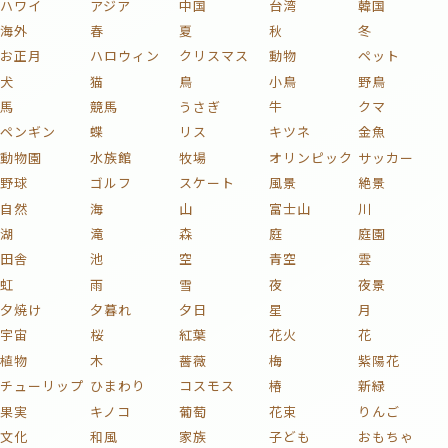
ハワイ
アジア
中国
台湾
韓国
海外
春
夏
秋
冬
お正月
ハロウィン
クリスマス
動物
ペット
犬
猫
鳥
小鳥
野鳥
馬
競馬
うさぎ
牛
クマ
ペンギン
蝶
リス
キツネ
金魚
動物園
水族館
牧場
オリンピック
サッカー
野球
ゴルフ
スケート
風景
絶景
自然
海
山
富士山
川
湖
滝
森
庭
庭園
田舎
池
空
青空
雲
虹
雨
雪
夜
夜景
夕焼け
夕暮れ
夕日
星
月
宇宙
桜
紅葉
花火
花
植物
木
薔薇
梅
紫陽花
チューリップ
ひまわり
コスモス
椿
新緑
果実
キノコ
葡萄
花束
りんご
文化
和風
家族
子ども
おもちゃ