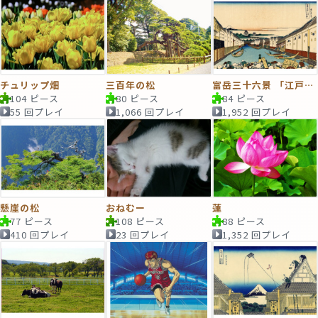
チュリップ畑
三百年の松
富岳三十六景 「江戸日本橋」
104 ピース
80 ピース
84 ピース
55 回プレイ
1,066 回プレイ
1,952 回プレイ
懸崖の松
おねむー
蓮
77 ピース
108 ピース
88 ピース
410 回プレイ
23 回プレイ
1,352 回プレイ