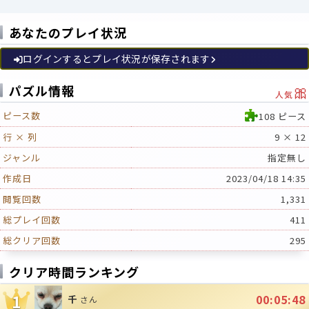
あなたのプレイ状況
ログインするとプレイ状況が保存されます
🎀
パズル情報
人気
ピース数
108 ピース
行 × 列
9 × 12
ジャンル
指定無し
作成日
2023/04/18 14:35
閲覧回数
1,331
総プレイ回数
411
総クリア回数
295
クリア時間ランキング
1
00:05:48
千
さん