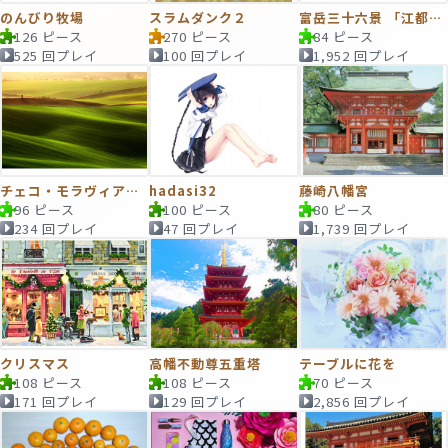
のんびり牧場
スラムダンク２
富岳三十六景 「江都駿河町三井見世略図」
126 ピース
270 ピース
84 ピース
525 回プレイ
100 回プレイ
1,952 回プレイ
チェコ・モラヴィアの風景
hadasi32
藤崎八幡宮
96 ピース
100 ピース
80 ピース
234 回プレイ
47 回プレイ
1,739 回プレイ
クリスマス
高幡不動尊五重塔
テーブルに花を
108 ピース
108 ピース
70 ピース
171 回プレイ
129 回プレイ
2,856 回プレイ