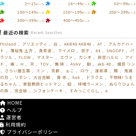
2～15
16～49
50～99
ピース
ピース
ピース
100～149
150～199
200～299
ピース
ピース
ピース
300～399
400～450
ピース
ピース
最近の検索
Recent Searches
ftisland
アリエッティ
谷
AKB48 AKB48
AT
アルカナハー
ト
薄桜鬼 土方
真希波
マイメロ
双子
64
SNOOPY
パ
ラソル
FLOW
マスター
エヴァ
カシオ
鈴宮ハルヒ
アイ
ド
痛
H
天
TOV
俺 妹
AVAV
動
akb 48
鏡音 リン
さらい屋五葉
ミン
京都
ぉこ
ロウ
遠坂凛
館
鬼滅
の刃
リボン
大谷吉継
青 赤
hok
ドラクエ
干物妹! うま
るちゃん
家庭教師ヒットマン
蛙
味噌ラーメン
ぬらりひょん
の孫
完全版
シフォンケーキ
すみっこぐらし
e
HOME
ヘルプ
運営者
利用規約
プライバシーポリシー