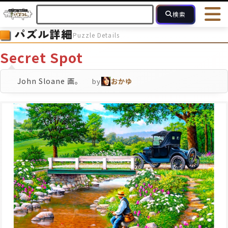
検索
パズル詳細
Puzzle Details
HOME
会員登録
ログイン
ヘルプ
お問合せ
Secret Spot
フォローしている人のパズル
人気のパズル
最近投稿された
John Sloane 画。
by
おかゆ
2～15
16～49
50～99
100
ピース数
モザイクのみ
モザイク