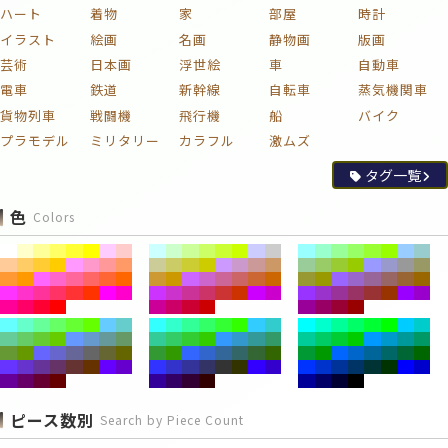
ハート
着物
家
部屋
時計
イラスト
絵画
名画
静物画
版画
芸術
日本画
浮世絵
車
自動車
電車
鉄道
新幹線
自転車
蒸気機関車
貨物列車
戦闘機
飛行機
船
バイク
プラモデル
ミリタリー
カラフル
激ムズ
タグ一覧
色
Colors
ピース数別
Search by Piece Count