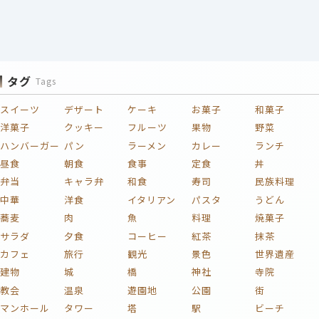
タグ
Tags
スイーツ
デザート
ケーキ
お菓子
和菓子
洋菓子
クッキー
フルーツ
果物
野菜
ハンバーガー
パン
ラーメン
カレー
ランチ
昼食
朝食
食事
定食
丼
弁当
キャラ弁
和食
寿司
民族料理
中華
洋食
イタリアン
パスタ
うどん
蕎麦
肉
魚
料理
焼菓子
サラダ
夕食
コーヒー
紅茶
抹茶
カフェ
旅行
観光
景色
世界遺産
建物
城
橋
神社
寺院
教会
温泉
遊園地
公園
街
マンホール
タワー
塔
駅
ビーチ