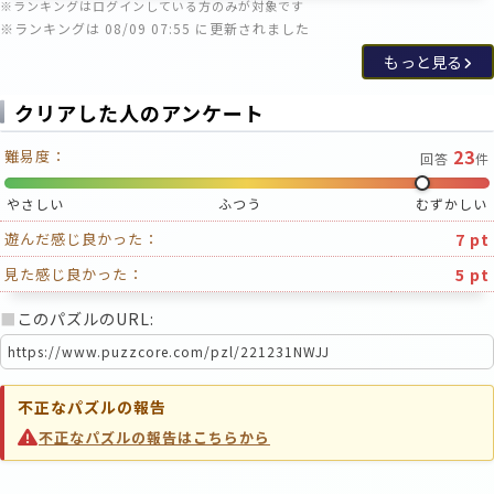
※ランキングはログインしている方のみが対象です
※ランキングは 08/09 07:55 に更新されました
もっと見る
クリアした人のアンケート
23
難易度：
回答
件
やさしい
ふつう
むずかしい
7 pt
遊んだ感じ良かった：
5 pt
見た感じ良かった：
■
このパズルのURL:
不正なパズルの報告
不正なパズルの報告はこちらから