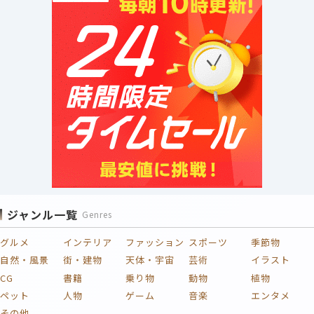
ジャンル一覧
Genres
グルメ
インテリア
ファッション
スポーツ
季節物
自然・風景
街・建物
天体・宇宙
芸術
イラスト
CG
書籍
乗り物
動物
植物
ペット
人物
ゲーム
音楽
エンタメ
その他