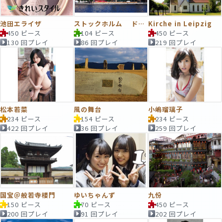
池田エライザ
ストックホルム ドイツ教会
Kirche in Leipzig
450 ピース
104 ピース
450 ピース
130 回プレイ
86 回プレイ
219 回プレイ
松本若菜
風の舞台
小嶋瑠璃子
234 ピース
154 ピース
234 ピース
422 回プレイ
36 回プレイ
259 回プレイ
国宝＠般若寺楼門
ゆいちゃんず
九份
150 ピース
70 ピース
450 ピース
200 回プレイ
91 回プレイ
202 回プレイ