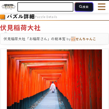
検索
パズル詳細
Puzzle Details
HOME
会員登録
ログイン
ヘルプ
お問合せ
伏見稲荷大社
フォローしている人のパズル
人気のパズル
最近投稿された
伏見稲荷大社「お稲荷さん」の総本宮
by
せんちゃんこ
2～15
16～49
50～99
100
ピース数
モザイクのみ
モザイク