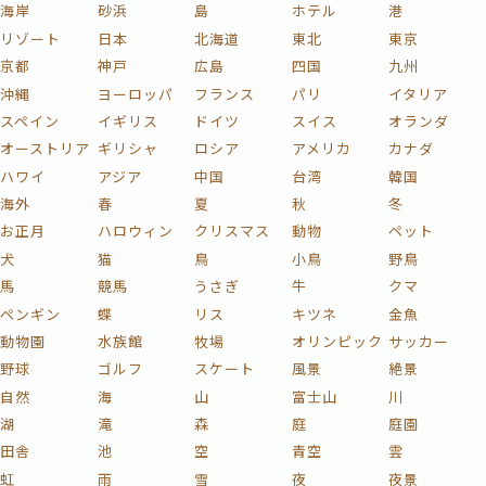
海岸
砂浜
島
ホテル
港
リゾート
日本
北海道
東北
東京
京都
神戸
広島
四国
九州
沖縄
ヨーロッパ
フランス
パリ
イタリア
スペイン
イギリス
ドイツ
スイス
オランダ
オーストリア
ギリシャ
ロシア
アメリカ
カナダ
ハワイ
アジア
中国
台湾
韓国
海外
春
夏
秋
冬
お正月
ハロウィン
クリスマス
動物
ペット
犬
猫
鳥
小鳥
野鳥
馬
競馬
うさぎ
牛
クマ
ペンギン
蝶
リス
キツネ
金魚
動物園
水族館
牧場
オリンピック
サッカー
野球
ゴルフ
スケート
風景
絶景
自然
海
山
富士山
川
湖
滝
森
庭
庭園
田舎
池
空
青空
雲
虹
雨
雪
夜
夜景