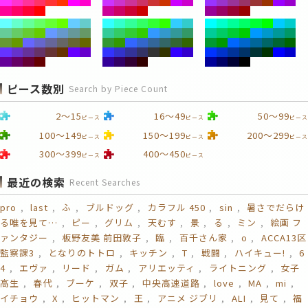
ピース数別
Search by Piece Count
2～15
16～49
50～99
ピース
ピース
ピース
100～149
150～199
200～299
ピース
ピース
ピース
300～399
400～450
ピース
ピース
最近の検索
Recent Searches
pro
last
ふ
ブルドッグ
カラフル 450
sin
暑さでだらけ
る唯を見て…
ピー
グリム
天むす
景
る
ミン
絵画 フ
ァンタジー
板野友美 前田敦子
臨
百千さん家
o
ACCA13区
監察課3
となりのトトロ
キッチン
T
戦闘
ハイキュー!
6
4
エヴァ
リード
ガム
アリエッティ
ライトニング
女子
高生
春代
ブーケ
双子
中央高速道路
love
MA
mi
イチョウ
X
ヒットマン
王
アニメ ジブリ
ALI
見て
福