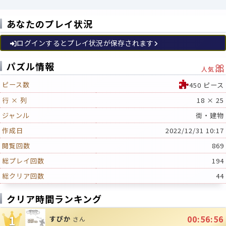
あなたのプレイ状況
ログインするとプレイ状況が保存されます
🎀
パズル情報
人気
ピース数
450 ピース
行 × 列
18 × 25
ジャンル
街・建物
作成日
2022/12/31 10:17
閲覧回数
869
総プレイ回数
194
総クリア回数
44
クリア時間ランキング
1
00:56:56
すぴか
さん