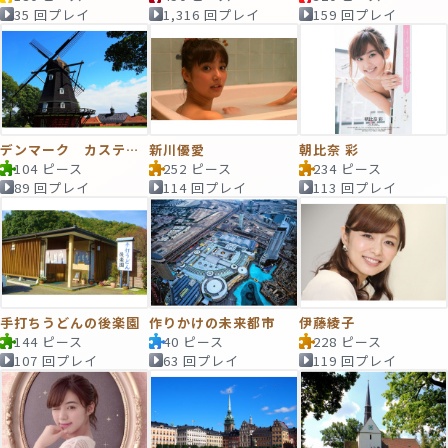
35 回プレイ
1,316 回プレイ
159 回プレイ
デンマーク カステレット要塞
新川優愛
朝比奈 彩
104 ピース
252 ピース
234 ピース
89 回プレイ
114 回プレイ
113 回プレイ
手打ちうどんの後楽園
作りかけの未来都市
伊藤綾子
144 ピース
40 ピース
228 ピース
107 回プレイ
63 回プレイ
119 回プレイ