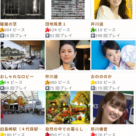
破屋の窓
団地風景１
井川遥
204 ピース
324 ピース
110 ピース
38 回プレイ
92 回プレイ
398 回プレイ
おしゃれなロビー
井川遥
おのののか
54 ピース
260 ピース
150 ピース
68 回プレイ
75 回プレイ
170 回プレイ
旧長崎駅（４代目駅舎）
自然の中での暮らし
新川優愛
180 ピース
450 ピース
320 ピース