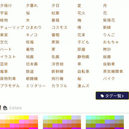
夕焼け
夕暮れ
夕日
星
月
宇宙
桜
紅葉
花火
花
植物
木
薔薇
梅
紫陽花
チューリップ
ひまわり
コスモス
椿
新緑
果実
キノコ
葡萄
花束
りんご
文化
和風
家族
子ども
おもちゃ
ハート
着物
家
部屋
時計
イラスト
絵画
名画
静物画
版画
芸術
日本画
浮世絵
車
自動車
電車
鉄道
新幹線
自転車
蒸気機関車
貨物列車
戦闘機
飛行機
船
バイク
プラモデル
ミリタリー
カラフル
激ムズ
タグ一覧
色
Colors