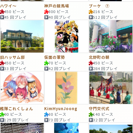
ハワイ～
神戸の競馬場
ブーケ ⑦
450 ピース
300 ピース
216 ピース
45 回プレイ
40 回プレイ
512 回プレイ
旧ハッサム邸
仮面の軍勢
北野町の朝
450 ピース
70 ピース
450 ピース
33 回プレイ
42 回プレイ
284 回プレイ
艦隊これくしょん
KimHyunJoong
守門交代式
90 ピース
30 ピース
140 ピース
129 回プレイ
73 回プレイ
32 回プレイ