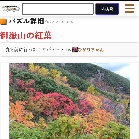
検索
パズル詳細
Puzzle Details
HOME
会員登録
ログイン
ヘルプ
お問合せ
御嶽山の紅葉
フォローしている人のパズル
人気のパズル
最近投稿された
噴火前に行ったことが・・・
by
ひかりちゃん
2～15
16～49
50～99
100
ピース数
モザイクのみ
モザイク