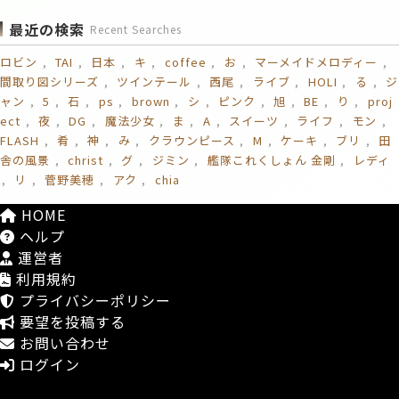
最近の検索
Recent Searches
ロビン
TAI
日本
キ
coffee
お
マーメイドメロディー
間取り図シリーズ
ツインテール
西尾
ライブ
HOLI
る
ジ
ャン
5
石
ps
brown
シ
ピンク
旭
BE
り
proj
ect
夜
DG
魔法少女
ま
A
スイーツ
ライフ
モン
FLASH
肴
神
み
クラウンピース
M
ケーキ
ブリ
田
舎の風景
christ
グ
ジミン
艦隊これくしょん 金剛
レディ
リ
菅野美穂
アク
chia
HOME
ヘルプ
運営者
利用規約
プライバシーポリシー
要望を投稿する
お問い合わせ
ログイン