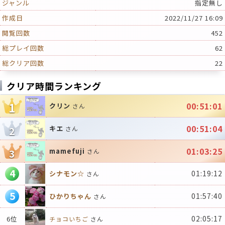
ジャンル
指定無し
作成日
2022/11/27 16:09
閲覧回数
452
総プレイ回数
62
総クリア回数
22
クリア時間ランキング
1
00:51:01
クリン
さん
00:51:04
キエ
2
さん
01:03:25
mamefuji
3
さん
4
01:19:12
シナモン☆
さん
5
01:57:40
ひかりちゃん
さん
02:05:17
6位
チョコいちご
さん