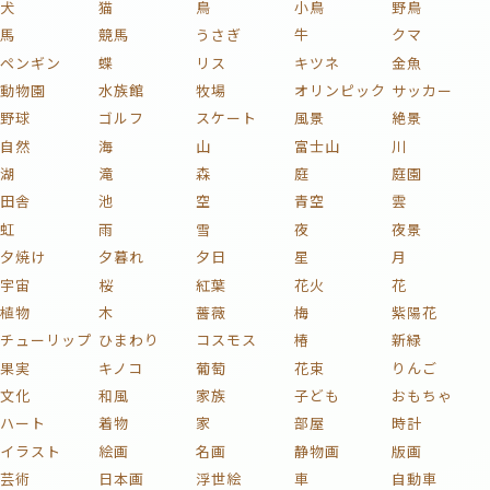
犬
猫
鳥
小鳥
野鳥
馬
競馬
うさぎ
牛
クマ
ペンギン
蝶
リス
キツネ
金魚
動物園
水族館
牧場
オリンピック
サッカー
野球
ゴルフ
スケート
風景
絶景
自然
海
山
富士山
川
湖
滝
森
庭
庭園
田舎
池
空
青空
雲
虹
雨
雪
夜
夜景
夕焼け
夕暮れ
夕日
星
月
宇宙
桜
紅葉
花火
花
植物
木
薔薇
梅
紫陽花
チューリップ
ひまわり
コスモス
椿
新緑
果実
キノコ
葡萄
花束
りんご
文化
和風
家族
子ども
おもちゃ
ハート
着物
家
部屋
時計
イラスト
絵画
名画
静物画
版画
芸術
日本画
浮世絵
車
自動車