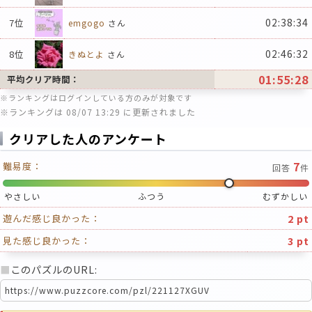
02:38:34
7位
emgogo
さん
02:46:32
8位
きぬとよ
さん
01:55:28
平均クリア時間：
※ランキングはログインしている方のみが対象です
※ランキングは 08/07 13:29 に更新されました
クリアした人のアンケート
7
難易度：
回答
件
やさしい
ふつう
むずかしい
2 pt
遊んだ感じ良かった：
3 pt
見た感じ良かった：
■
このパズルのURL: