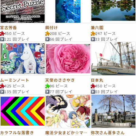
宮古芳香
餌付け
兼六園
450 ピース
208 ピース
247 ピース
121 回プレイ
66 回プレイ
33 回プレイ
ムーミンノート
天使のささやき
日本丸
425 ピース
96 ピース
450 ピース
135 回プレイ
77 回プレイ
83 回プレイ
カラフルな落書き
魔法少女まどか☆マギカ
弥次さん喜多さん