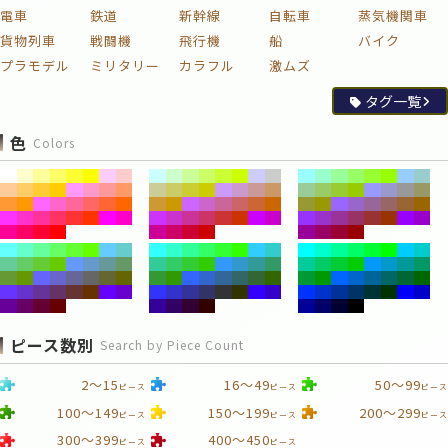
電車
鉄道
新幹線
自転車
蒸気機関車
貨物列車
戦闘機
飛行機
船
バイク
プラモデル
ミリタリー
カラフル
激ムズ
タグ一覧
色
Colors
ピース数別
Search by Piece Count
2～15
16～49
50～99
ピース
ピース
ピース
100～149
150～199
200～299
ピース
ピース
ピース
300～399
400～450
ピース
ピース