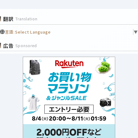
翻訳
Translation
言語:
Select Language
▼
広告
Sponsored