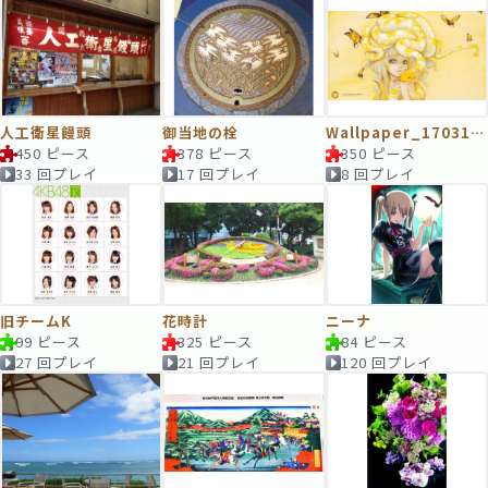
人工衛星饅頭
御当地の栓
Wallpaper_170319_0032
450 ピース
378 ピース
350 ピース
33 回プレイ
17 回プレイ
8 回プレイ
旧チームK
花時計
ニーナ
99 ピース
325 ピース
84 ピース
27 回プレイ
21 回プレイ
120 回プレイ