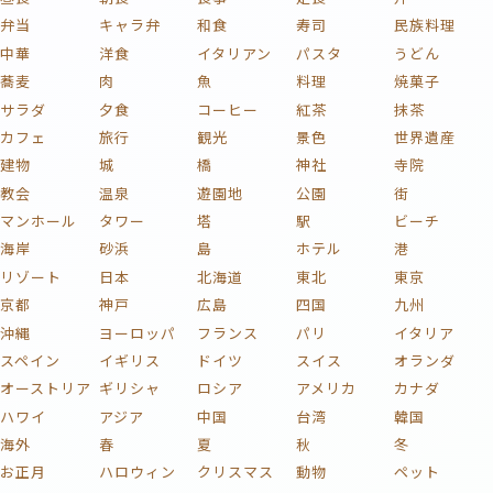
弁当
キャラ弁
和食
寿司
民族料理
中華
洋食
イタリアン
パスタ
うどん
蕎麦
肉
魚
料理
焼菓子
サラダ
夕食
コーヒー
紅茶
抹茶
カフェ
旅行
観光
景色
世界遺産
建物
城
橋
神社
寺院
教会
温泉
遊園地
公園
街
マンホール
タワー
塔
駅
ビーチ
海岸
砂浜
島
ホテル
港
リゾート
日本
北海道
東北
東京
京都
神戸
広島
四国
九州
沖縄
ヨーロッパ
フランス
パリ
イタリア
スペイン
イギリス
ドイツ
スイス
オランダ
オーストリア
ギリシャ
ロシア
アメリカ
カナダ
ハワイ
アジア
中国
台湾
韓国
海外
春
夏
秋
冬
お正月
ハロウィン
クリスマス
動物
ペット