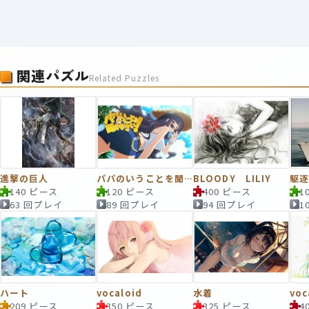
関連パズル
Related Puzzles
進撃の巨人
パパのいうことを聞きなさい！
BLOODY LILIY
駆
140 ピース
120 ピース
400 ピース
1
63 回プレイ
89 回プレイ
94 回プレイ
1
ハート
vocaloid
水着
voc
209 ピース
350 ピース
325 ピース
4