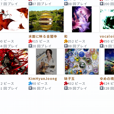
57 回プレイ
87 回プレイ
88 回プレイ
200
う
水面に映る金閣寺
和
vocalo
00 ピース
315 ピース
252 ピース
350 
04 回プレイ
20 回プレイ
88 回プレイ
19 
姫
KimHyunJoong
硝子玉
ゆめの
32 ピース
30 ピース
432 ピース
324 
41 回プレイ
86 回プレイ
29 回プレイ
328