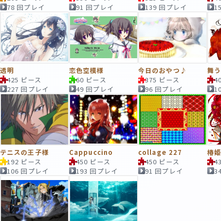
78 回プレイ
91 回プレイ
139 回プレイ
1
透明
恋色空模様
今日のおやつ♪
舞
425 ピース
60 ピース
375 ピース
4
227 回プレイ
49 回プレイ
96 回プレイ
1
テニスの王子様
Cappuccino
collage 227
椿
192 ピース
450 ピース
450 ピース
4
106 回プレイ
193 回プレイ
91 回プレイ
3