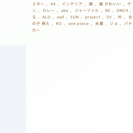
スター
64
インテリア
魂
猫 かわいい
テ
ン
カレー
ake
ジャーファル
RE
DMC4
る
ALO
null
SUN
project
SV
村
女
の子 萌え
RO
one piece
氷菓
ジョ
パト
カー