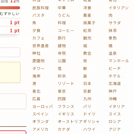
12
回答
件
民族料理
中華
洋食
イタリアン
むずかしい
パスタ
うどん
蕎麦
肉
1 pt
魚
料理
焼菓子
サラダ
1 pt
夕食
コーヒー
紅茶
抹茶
カフェ
旅行
観光
景色
世界遺産
建物
城
橋
神社
寺院
教会
温泉
遊園地
公園
街
マンホール
タワー
塔
駅
ビーチ
海岸
砂浜
島
ホテル
港
リゾート
日本
北海道
東北
東京
京都
神戸
広島
四国
九州
沖縄
ヨーロッパ
フランス
パリ
イタリア
スペイン
イギリス
ドイツ
スイス
オランダ
オーストリア
ギリシャ
ロシア
アメリカ
カナダ
ハワイ
アジア