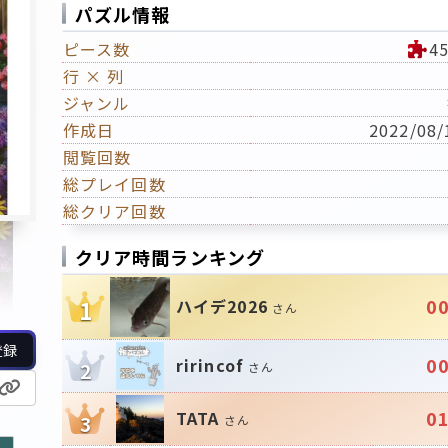
パズル情報
ピース数
4
行 × 列
ジャンル
作成日
2022/08/
閲覧回数
総プレイ回数
総クリア回数
クリア時間ランキング
00
ハイデ2026
1
さん
登録
00
ririncof
2
さん
01
TATA
3
さん