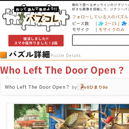
無料で遊べるオンラインのジグソー
好きな画像を投稿して、ジグソーパ
フォローしている人のパズル
ピース数
2～15
モザイク
モザイクのみ
復活しました!!
スマホ版作りました！β版
パズル詳細
Puzzle Details
Who Left The Door Open？
Who Left The Door Open？
by
o0ひまり0o