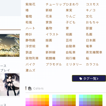
紫陽花
チューリップ
ひまわり
コスモス
椿
新緑
果実
キノコ
葡萄
花束
りんご
文化
和風
家族
子ども
おもちゃ
ハート
着物
家
部屋
時計
イラスト
絵画
名画
静物画
版画
芸術
日本画
浮世絵
車
自動車
電車
鉄道
新幹線
自転車
蒸気機関車
貨物列車
戦闘機
飛行機
船
バイク
プラモデル
ミリタリー
カラフル
ピース
 回プレイ
激ムズ
タグ一覧
色
Colors
ピース