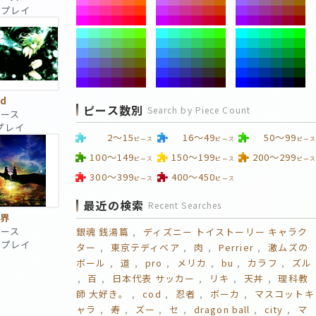
 回プレイ
id
ピース数別
Search by Piece Count
ピース
回プレイ
2～15
16～49
50～99
ピース
ピース
ピース
100～149
150～199
200～299
ピース
ピース
ピース
300～399
400～450
ピース
ピース
最近の検索
Recent Searches
境界
ピース
銀魂 銭湯篇
ディズニー トイストーリー キャラク
 回プレイ
ター
東京テディベア
肉
Perrier
激ムズの
ボール
道
pro
メリカ
bu
カラフ
ズル
百
日本代表 サッカー
リキ
天丼
理科教
師 大好き。
cod
忍者
ボーカ
マスコットキ
ャラ
寿
ズー
セ
dragon ball
city
マ