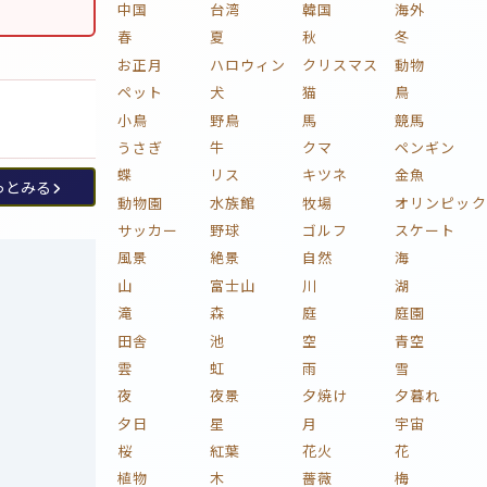
中国
台湾
韓国
海外
春
夏
秋
冬
お正月
ハロウィン
クリスマス
動物
ペット
犬
猫
鳥
小鳥
野鳥
馬
競馬
うさぎ
牛
クマ
ペンギン
蝶
リス
キツネ
金魚
っとみる
動物園
水族館
牧場
オリンピック
サッカー
野球
ゴルフ
スケート
風景
絶景
自然
海
山
富士山
川
湖
滝
森
庭
庭園
田舎
池
空
青空
雲
虹
雨
雪
夜
夜景
夕焼け
夕暮れ
夕日
星
月
宇宙
桜
紅葉
花火
花
植物
木
薔薇
梅