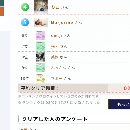
4
りこ
さん
5
Marjorine
さん
6位
simeji
さん
7位
yuki
さん
8位
美豚
さん
9位
ぶっさん
さん
10位
マミー
さん
02
平均クリア時間：
※ランキングはログインしている方のみが対象です
※ランキングは 08/07 17:23 に更新されました
もっと
クリアした人のアンケート