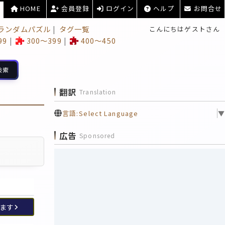
HOME
会員登録
ログイン
ヘルプ
お問合せ
ランダムパズル
タグ一覧
こんにちはゲストさん
99
300～399
400～450
検索
翻訳
Translation
言語:
Select Language
▼
広告
Sponsored
ます