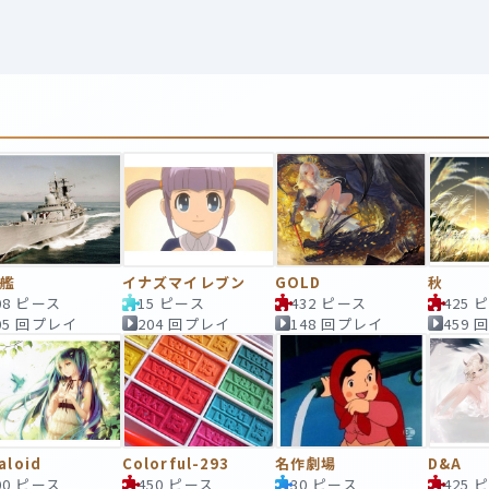
逐艦
イナズマイレブン
GOLD
秋
08 ピース
15 ピース
432 ピース
425 
05 回プレイ
204 回プレイ
148 回プレイ
459
aloid
Colorful-293
名作劇場
D&A
00 ピース
450 ピース
30 ピース
425 