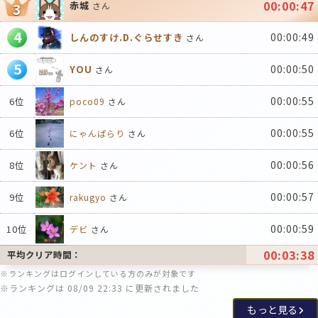
00:00:47
赤城
3
さん
4
00:00:49
しんのすけ.D.ぐらせすき
さん
5
00:00:50
YOU
さん
00:00:55
6位
poco09
さん
00:00:55
6位
にゃんぱらり
さん
00:00:56
8位
ケント
さん
00:00:57
9位
rakugyo
さん
00:00:59
10位
デビ
さん
00:03:38
平均クリア時間：
※ランキングはログインしている方のみが対象です
※ランキングは 08/09 22:33 に更新されました
もっと見る