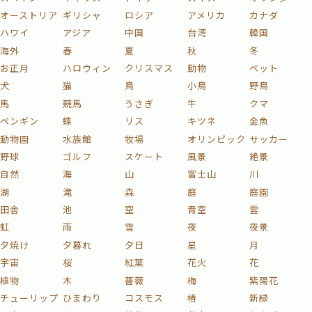
オーストリア
ギリシャ
ロシア
アメリカ
カナダ
ハワイ
アジア
中国
台湾
韓国
海外
春
夏
秋
冬
お正月
ハロウィン
クリスマス
動物
ペット
犬
猫
鳥
小鳥
野鳥
馬
競馬
うさぎ
牛
クマ
ペンギン
蝶
リス
キツネ
金魚
動物園
水族館
牧場
オリンピック
サッカー
野球
ゴルフ
スケート
風景
絶景
自然
海
山
富士山
川
湖
滝
森
庭
庭園
田舎
池
空
青空
雲
虹
雨
雪
夜
夜景
夕焼け
夕暮れ
夕日
星
月
宇宙
桜
紅葉
花火
花
植物
木
薔薇
梅
紫陽花
チューリップ
ひまわり
コスモス
椿
新緑