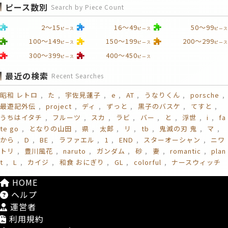
ピース数別
Search by Piece Count
2～15
16～49
50～99
ピース
ピース
ピース
100～149
150～199
200～299
ピース
ピース
ピース
300～399
400～450
ピース
ピース
最近の検索
Recent Searches
昭和 レトロ
た
宇佐見蓮子
e
AT
うなりくん
porsche
最遊記外伝
project
ディ
ずっと
黒子のバスケ
てすと
うちはイタチ
フルーツ
スカ
ラビ
バー
と
浮世
i
fa
te go
となりの山田
県
太郎
リ
tb
鬼滅の刃 鬼
マ
から
D
BE
ラファエル
1
END
スターオーシャン
ニワ
トリ
豊川風花
naruto
ガンダム
砂
妻
romantic
plan
t
L
カイジ
和食 おにぎり
GL
colorful
ナースウィッチ
HOME
ヘルプ
運営者
利用規約