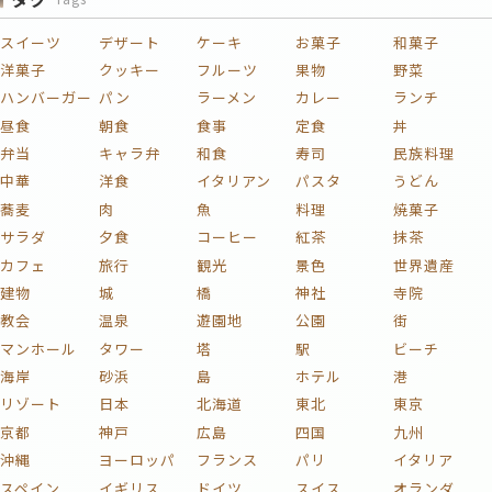
スイーツ
デザート
ケーキ
お菓子
和菓子
洋菓子
クッキー
フルーツ
果物
野菜
ハンバーガー
パン
ラーメン
カレー
ランチ
昼食
朝食
食事
定食
丼
弁当
キャラ弁
和食
寿司
民族料理
中華
洋食
イタリアン
パスタ
うどん
蕎麦
肉
魚
料理
焼菓子
サラダ
夕食
コーヒー
紅茶
抹茶
カフェ
旅行
観光
景色
世界遺産
建物
城
橋
神社
寺院
教会
温泉
遊園地
公園
街
マンホール
タワー
塔
駅
ビーチ
海岸
砂浜
島
ホテル
港
リゾート
日本
北海道
東北
東京
京都
神戸
広島
四国
九州
沖縄
ヨーロッパ
フランス
パリ
イタリア
スペイン
イギリス
ドイツ
スイス
オランダ