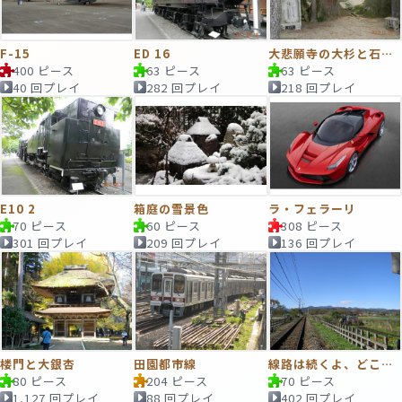
F-15
ED 16
大悲願寺の大杉と石仏と観音堂
400 ピース
63 ピース
63 ピース
40 回プレイ
282 回プレイ
218 回プレイ
E10 2
箱庭の雪景色
ラ・フェラーリ
70 ピース
60 ピース
308 ピース
301 回プレイ
209 回プレイ
136 回プレイ
楼門と大銀杏
田園都市線
線路は続くよ、どこまでも
80 ピース
204 ピース
70 ピース
1,127 回プレイ
88 回プレイ
402 回プレイ