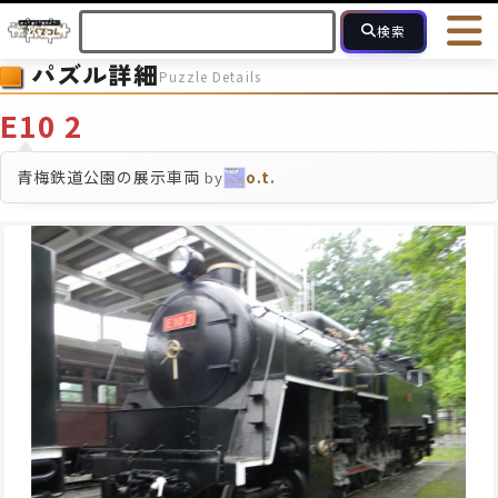
検索
パズル詳細
Puzzle Details
HOME
会員登録
ログイン
ヘルプ
お問合せ
E10 2
フォローしている人のパズル
人気のパズル
最近投稿された
青梅鉄道公園の展示車両
by
o.t.
2～15
16～49
50～99
100
ピース数
モザイクのみ
モザイク