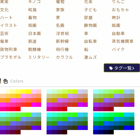
果実
キノコ
葡萄
花束
りんご
文化
和風
家族
子ども
おもちゃ
ハート
着物
家
部屋
時計
イラスト
絵画
名画
静物画
版画
芸術
日本画
浮世絵
車
自動車
電車
鉄道
新幹線
自転車
蒸気機関車
貨物列車
戦闘機
飛行機
船
バイク
プラモデル
ミリタリー
カラフル
激ムズ
タグ一覧
色
Colors