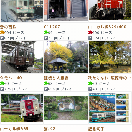
雪の西鉄
C11207
ローカル線529/400ver
204 ピース
96 ピース
400 ピース
82 回プレイ
72 回プレイ
124 回プレイ
クモハ 40
鐘楼と大銀杏
秋たけなわ-広徳寺の大銀杏
70 ピース
63 ピース
70 ピース
326 回プレイ
686 回プレイ
401 回プレイ
ローカル線565
猫バス
記念切手