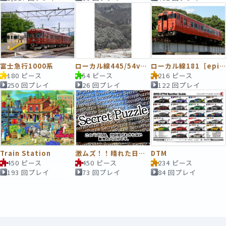
富士急行1000系
ローカル線445/54ver 思い出のキハ４０“雪”⑭
ローカル線181［episode2/3］
180 ピース
54 ピース
216 ピース
250 回プレイ
26 回プレイ
122 回プレイ
Train Station
激ムズ！！晴れた日のローカル駅
DTM
450 ピース
450 ピース
234 ピース
193 回プレイ
73 回プレイ
84 回プレイ