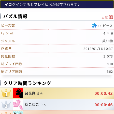
ログインするとプレイ状況が保存されます
🎀
パズル情報
人気
ピース数
24 ピース
行 × 列
4 × 6
ジャンル
乗り物
作成日
2012/01/16 10:37
閲覧回数
2,073
総プレイ回数
430
総クリア回数
362
クリア時間ランキング
1
00:00:43
諸星弾
さん
00:00:46
ゆこゆこ
2
さん