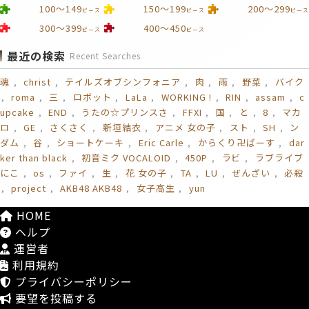
100～149
150～199
200～299
ピース
ピース
ピース
300～399
400～450
ピース
ピース
最近の検索
Recent Searches
魂
christ
テイルズオブシンフォニア
肉
雨
野菜
バイク
roma
三
ロボット
LaLa
WORKING !
RIN
assam
c
upcake
END
うたの☆プリンスさ
FFXI
国
と
8
マカ
ロ
GE
さくさく
新垣結衣
アニメ 女の子
スト
SH
ン
ダム
谷
ショートケーキ
Eric Carle
からくり卍ばーす
dar
ker than black
初音ミク VOCALOID
450P
ラビ
ラブライブ
にこ
os
ファイ
生
花 女の子
TA
LU
ぜんざい
必殺
project
AKB48 AKB48
女子高生
yun
HOME
ヘルプ
運営者
利用規約
プライバシーポリシー
要望を投稿する