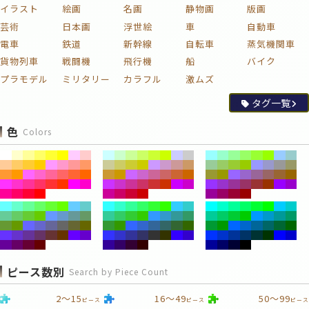
イラスト
絵画
名画
静物画
版画
芸術
日本画
浮世絵
車
自動車
電車
鉄道
新幹線
自転車
蒸気機関車
貨物列車
戦闘機
飛行機
船
バイク
プラモデル
ミリタリー
カラフル
激ムズ
タグ一覧
色
Colors
ピース数別
Search by Piece Count
2～15
16～49
50～99
ピース
ピース
ピース