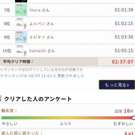
01:01:39
7位
Ynora
さん
01:02:15
8位
よんぺい
さん
01:03:36
9位
エピタフ
さん
01:05:15
10位
hamachi
さん
02:37:07
平均クリア時間：
※ランキングはログインしている方のみが対象です
※ランキングは 08/09 21:02 に更新されました
もっと見る
クリアした人のアンケート
16
難易度：
回答
件
やさしい
ふつう
むずかしい
8 pt
遊んだ感じ良かった：