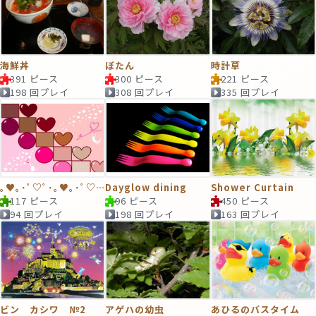
海鮮丼
ぼたん
時計草
391 ピース
300 ピース
221 ピース
198 回プレイ
308 回プレイ
335 回プレイ
｡♥｡･ﾟ♡ﾟ･｡♥｡･ﾟ♡ﾟ･｡♥｡
Dayglow dining
Shower Curtain
117 ピース
96 ピース
450 ピース
94 回プレイ
198 回プレイ
163 回プレイ
ビン カシワ №2
アゲハの幼虫
あひるのバスタイム