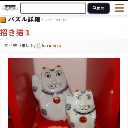
検索
パズル詳細
Puzzle Details
HOME
会員登録
ログイン
ヘルプ
お問合せ
招き猫１
フォローしている人のパズル
人気のパズル
最近投稿された
幸せ来い来い
by
harumira
2～15
16～49
50～99
100
ピース数
モザイクのみ
モザイク