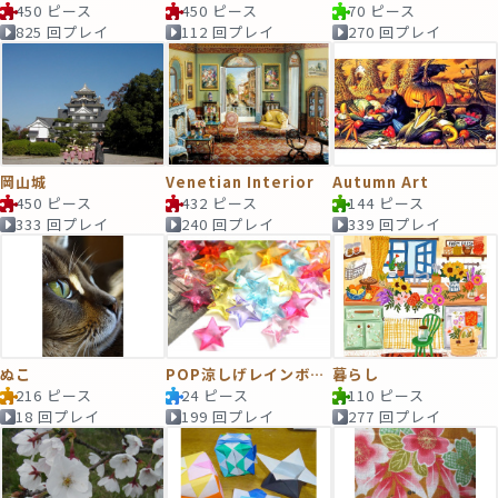
450 ピース
450 ピース
70 ピース
825 回プレイ
112 回プレイ
270 回プレイ
岡山城
Venetian Interior
Autumn Art
450 ピース
432 ピース
144 ピース
333 回プレイ
240 回プレイ
339 回プレイ
ぬこ
POP涼しげレインボースター
暮らし
216 ピース
24 ピース
110 ピース
18 回プレイ
199 回プレイ
277 回プレイ