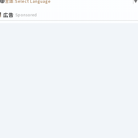
言語:
Select Language
▼
広告
Sponsored