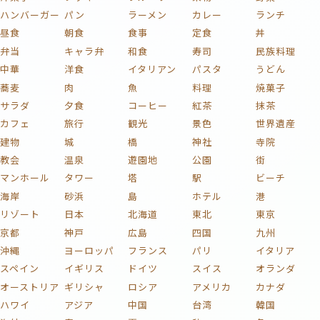
ハンバーガー
パン
ラーメン
カレー
ランチ
昼食
朝食
食事
定食
丼
弁当
キャラ弁
和食
寿司
民族料理
中華
洋食
イタリアン
パスタ
うどん
蕎麦
肉
魚
料理
焼菓子
サラダ
夕食
コーヒー
紅茶
抹茶
カフェ
旅行
観光
景色
世界遺産
建物
城
橋
神社
寺院
教会
温泉
遊園地
公園
街
マンホール
タワー
塔
駅
ビーチ
海岸
砂浜
島
ホテル
港
リゾート
日本
北海道
東北
東京
京都
神戸
広島
四国
九州
沖縄
ヨーロッパ
フランス
パリ
イタリア
スペイン
イギリス
ドイツ
スイス
オランダ
オーストリア
ギリシャ
ロシア
アメリカ
カナダ
ハワイ
アジア
中国
台湾
韓国