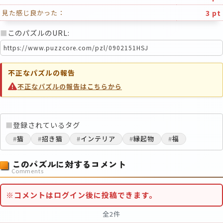
3 pt
見た感じ良かった：
■
このパズルのURL:
不正なパズルの報告
不正なパズルの報告はこちらから
■
登録されているタグ
#
猫
#
招き猫
#
インテリア
#
縁起物
#
福
このパズルに対するコメント
Comments
※コメントはログイン後に投稿できます。
全2件