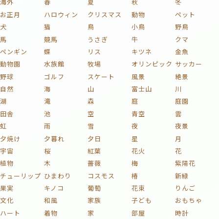
海外
春
夏
秋
冬
お正月
ハロウィン
クリスマス
動物
ペット
犬
猫
鳥
小鳥
野鳥
馬
競馬
うさぎ
牛
クマ
ペンギン
蝶
リス
キツネ
金魚
動物園
水族館
牧場
オリンピック
サッカー
野球
ゴルフ
スケート
風景
絶景
自然
海
山
富士山
川
湖
滝
森
庭
庭園
田舎
池
空
青空
雲
虹
雨
雪
夜
夜景
夕焼け
夕暮れ
夕日
星
月
宇宙
桜
紅葉
花火
花
植物
木
薔薇
梅
紫陽花
チューリップ
ひまわり
コスモス
椿
新緑
果実
キノコ
葡萄
花束
りんご
文化
和風
家族
子ども
おもちゃ
ハート
着物
家
部屋
時計