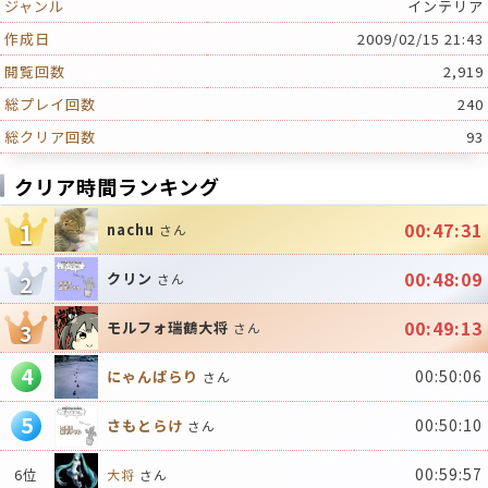
ジャンル
インテリア
作成日
2009/02/15 21:43
閲覧回数
2,919
総プレイ回数
240
総クリア回数
93
クリア時間ランキング
1
00:47:31
nachu
さん
00:48:09
クリン
2
さん
00:49:13
モルフォ瑞鶴大将
3
さん
4
00:50:06
にゃんぱらり
さん
5
00:50:10
さもとらけ
さん
00:59:57
6位
大将
さん