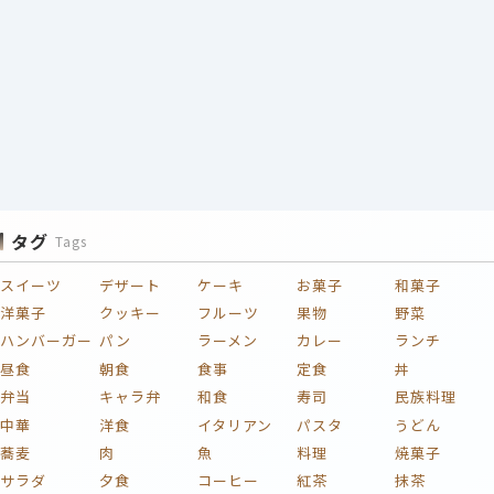
タグ
Tags
スイーツ
デザート
ケーキ
お菓子
和菓子
洋菓子
クッキー
フルーツ
果物
野菜
ハンバーガー
パン
ラーメン
カレー
ランチ
昼食
朝食
食事
定食
丼
弁当
キャラ弁
和食
寿司
民族料理
中華
洋食
イタリアン
パスタ
うどん
蕎麦
肉
魚
料理
焼菓子
サラダ
夕食
コーヒー
紅茶
抹茶