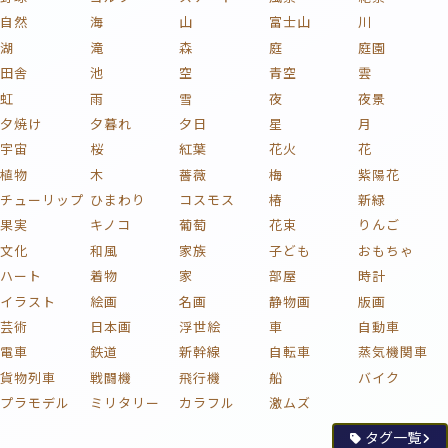
自然
海
山
富士山
川
湖
滝
森
庭
庭園
田舎
池
空
青空
雲
虹
雨
雪
夜
夜景
夕焼け
夕暮れ
夕日
星
月
宇宙
桜
紅葉
花火
花
植物
木
薔薇
梅
紫陽花
チューリップ
ひまわり
コスモス
椿
新緑
果実
キノコ
葡萄
花束
りんご
文化
和風
家族
子ども
おもちゃ
ハート
着物
家
部屋
時計
イラスト
絵画
名画
静物画
版画
芸術
日本画
浮世絵
車
自動車
電車
鉄道
新幹線
自転車
蒸気機関車
貨物列車
戦闘機
飛行機
船
バイク
プラモデル
ミリタリー
カラフル
激ムズ
タグ一覧