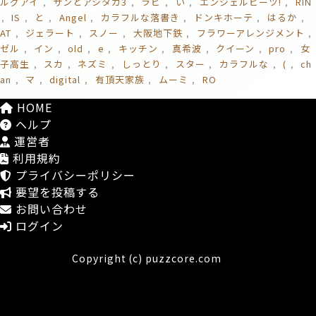
ルグアイ
サンとアシタカ3
ラビ
い
エンジェルビーツ!
RIN
IS
と
Angel
カラフルな落書き
ドンキホーテ
はるか
AT
ジェラート
スノー
大阪地下鉄
フラワーアレンジメント
ゼル
イン
old
e
キッチン
真希波
クイーン
pro
女
子高生
スカ
ネズミ
しっとり
スター
カラフルな
(
ch
an
マ
digital
有頂天家族
ムーミ
RO
HOME
ヘルプ
運営者
利用規約
プライバシーポリシー
要望を投稿する
お問い合わせ
ログイン
Copyright (c) puzzcore.com