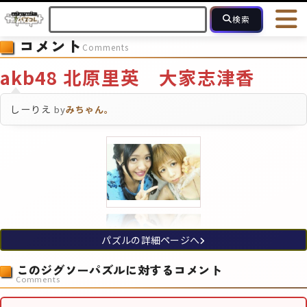
検索
コメント
Comments
HOME
会員登録
ログイン
ヘルプ
お問合せ
akb48 北原里英 大家志津香
フォローしている人のパズル
人気のパズル
最近投稿された
しーりえ
by
みちゃん。
2～15
16～49
50～99
100
ピース数
モザイクのみ
モザイク
パズルの詳細ページへ
このジグソーパズルに対するコメント
Comments