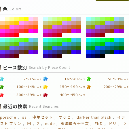
色
Colors
ピース数別
Search by Piece Count
2～15
16～49
50～99
ピース
ピース
ピース
100～149
150～199
200～299
ピース
ピース
ピース
300～399
400～450
ピース
ピース
最近の検索
Recent Searches
porsche
sa
中華セット
ずっと
darker than black
イラ
スト プリン
田
2
nude
東海道五十三次
END
ドリ
ウ