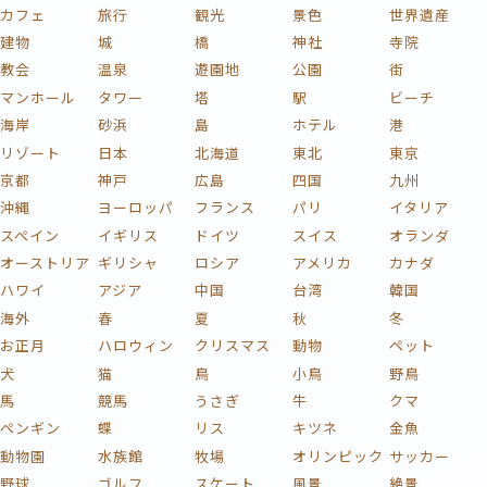
カフェ
旅行
観光
景色
世界遺産
建物
城
橋
神社
寺院
教会
温泉
遊園地
公園
街
マンホール
タワー
塔
駅
ビーチ
海岸
砂浜
島
ホテル
港
リゾート
日本
北海道
東北
東京
京都
神戸
広島
四国
九州
沖縄
ヨーロッパ
フランス
パリ
イタリア
スペイン
イギリス
ドイツ
スイス
オランダ
オーストリア
ギリシャ
ロシア
アメリカ
カナダ
ハワイ
アジア
中国
台湾
韓国
海外
春
夏
秋
冬
お正月
ハロウィン
クリスマス
動物
ペット
犬
猫
鳥
小鳥
野鳥
馬
競馬
うさぎ
牛
クマ
ペンギン
蝶
リス
キツネ
金魚
動物園
水族館
牧場
オリンピック
サッカー
野球
ゴルフ
スケート
風景
絶景